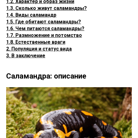
1.2. Характер и образ жизни
1.3. Сколько живут саламандры?
1.4. Виды саламандр
1.5. Где обитают саламандры?
1.6. Чем питаются саламандры?
1.7. Размножение и потомство
1.8. Естественные враги
2. Популяция и статус вида
3. В заключение
Саламандра: описание