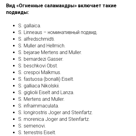
Вид «Огненные саламандры» включает такие
подвиды:
S. gallaica.
S. Linneaus – номинативный подвид.
S. alfredschmidti.
S. Muller and Hellmich.
S. bejarae Mertens and Muller.
S. bernardezi Gasser.
S. beschkovi Obst.
S. crespoi Malkmus.
S. fastuosa (bonalli) Eiselt.
S. galliaca Nikolskii.
S. gigliolii Eiselt and Lanza.
S. Mertens and Muller.
S. infraimmaculata.
S. longirostris Joger and Steinfartz.
S. morenica Joger and Steinfartz.
S. semenovi.
S. terrestris Eiselt.