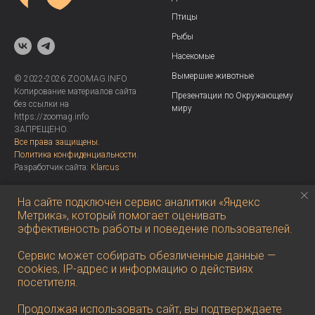
Птицы
Рыбы
Насекомые
Вымершие животные
© 2022-2026 ZOOMAG.INFO
Копирование материалов сайта
Презентации по Окружающему
без ссылки на
миру
https://zoomag.info
ЗАПРЕЩЕНО.
Все права защищены.
Политика конфиденциальности.
Разработчик сайта:
Klarcus
Контакты
На сайте подключен сервис аналитики «Яндекс
Развлечение
Метрика», который помогает оценивать
«Позолотить» на развитие сайта
Какое вы животное по характеру?
эффективность работы и поведение пользователей.
Правовая информация
Тест на знание животных
Сервис может собирать обезличенные данные —
Email: z00mag.info@yandex.ru
Тест на знание птиц по фото
cookies, IP-адрес и информацию о действиях
посетителя.
Тест на знание морских
обитателей по фото
Продолжая использовать сайт, вы подтверждаете