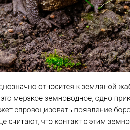
днозначно относится к земляной жа
 это мерзкое земноводное, одно при
жет спровоцировать появление боро
ще считают, что контакт с этим зем