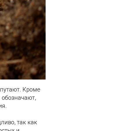
 путают. Кроме
в обозначают,
ия.
ливо, так как
остых и