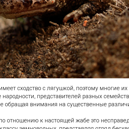
меет сходство с лягушкой, поэтому многие их
е народности, представителей разных семейст
не обращая внимания на существенные различ
по отношению к настоящей жабе это несправед
 классу земноводных, представляя отряд бесхв