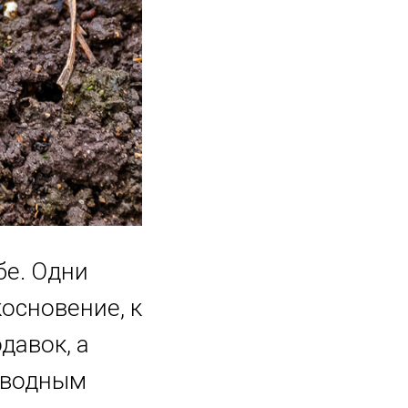
бе. Одни
косновение, к
давок, а
новодным