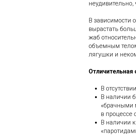
неудивительно, 
В зависимости о
вырастать больш
жаб относительн
объемным телом.
лягушки и неком
Отличительная 
В отсутстви
В наличии б
«брачными 
в процессе 
В наличии 
«паротидам