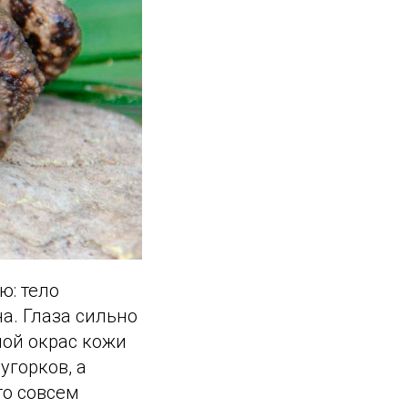
ю: тело
а. Глаза сильно
ной окрас кожи
угорков, а
то совсем