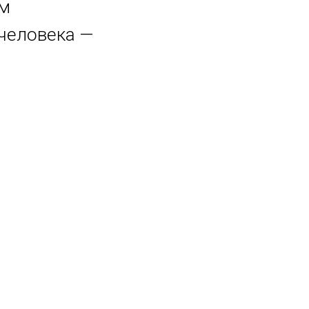
ем
 человека —