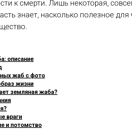
сти к смерти. Лишь некоторая, совс
асть знает, насколько полезное для
ущество.
а: описание
д
яных жаб с фото
 образ жизни
ивет земляная жаба?
ания
ся?
ые враги
ие и потомство