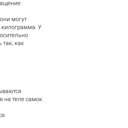
ращение.
 они могут
1 килограмма. У
носительно
 так, как
зываются
 на теле самок
ся