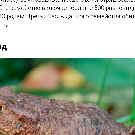
 Это семейство включает больше 500 разновидн
0 родам. Третья часть данного семейства обит
опы.
ид