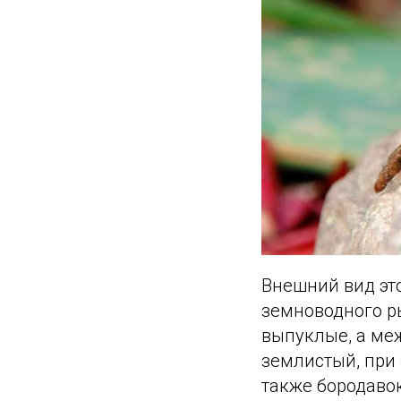
Внешний вид это
земноводного ры
выпуклые, а ме
землистый, при 
также бородавок