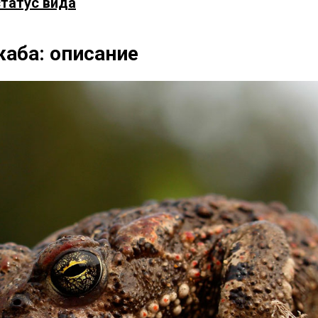
статус вида
аба: описание