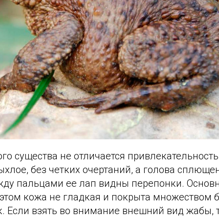
го существа не отличается привлекательность
хлое, без четких очертаний, а голова сплющен
жду пальцами ее лап видны перепонки. Основ
этом кожа не гладкая и покрыта множеством б
. Если взять во внимание внешний вид жабы, 