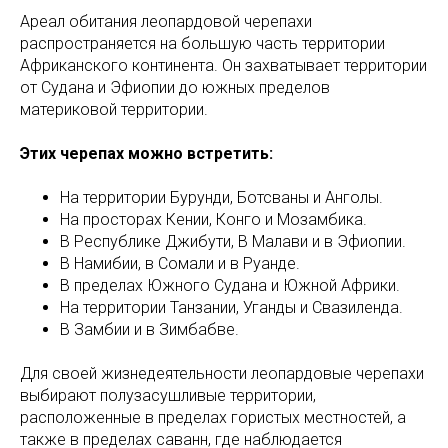
Ареал обитания леопардовой черепахи
распространяется на большую часть территории
Африканского континента. Он захватывает территории
от Судана и Эфиопии до южных пределов
материковой территории.
Этих черепах можно встретить:
На территории Бурунди, Ботсваны и Анголы.
На просторах Кении, Конго и Мозамбика.
В Республике Джибути, В Малави и в Эфиопии.
В Намибии, в Сомали и в Руанде.
В пределах Южного Судана и Южной Африки.
На территории Танзании, Уганды и Свазиленда.
В Замбии и в Зимбабве.
Для своей жизнедеятельности леопардовые черепахи
выбирают полузасушливые территории,
расположенные в пределах гористых местностей, а
также в пределах саванн, где наблюдается