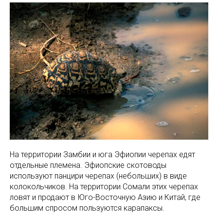
На территории Замбии и юга Эфиопии черепах едят
отдельные племена. Эфиопские скотоводы
используют панцири черепах (небольших) в виде
колокольчиков. На территории Сомали этих черепах
ловят и продают в Юго-Восточную Азию и Китай, где
большим спросом пользуются карапаксы.