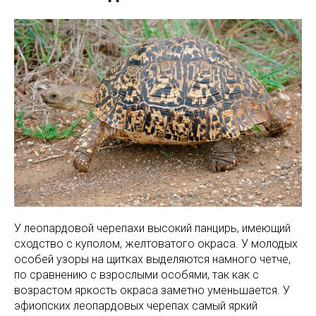
У леопардовой черепахи высокий панцирь, имеющий
сходство с куполом, желтоватого окраса. У молодых
особей узоры на щитках выделяются намного четче,
по сравнению с взрослыми особями, так как с
возрастом яркость окраса заметно уменьшается. У
эфиопских леопардовых черепах самый яркий