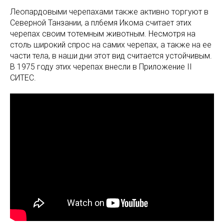
Леопардовыми черепахами также активно торгуют в
Северной Танзании, а пл6емя Икома считает этих
черепах своим тотемным животным. Несмотря на
столь широкий спрос на самих черепах, а также на ее
части тела, в наши дни этот вид считается устойчивым.
В 1975 году этих черепах внесли в Приложение II
СИТЕС.