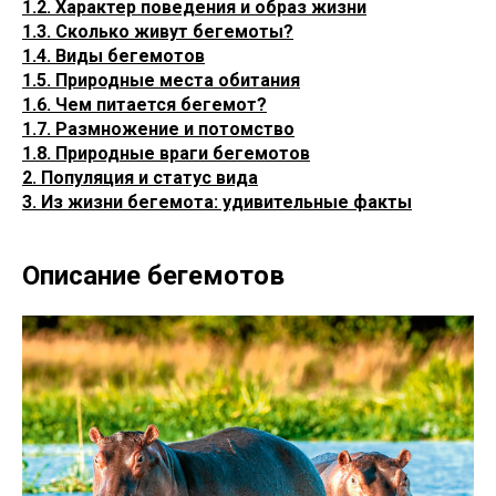
1.2. Характер поведения и образ жизни
1.3. Сколько живут бегемоты?
1.4. Виды бегемотов
1.5. Природные места обитания
1.6. Чем питается бегемот?
1.7. Размножение и потомство
1.8. Природные враги бегемотов
2. Популяция и статус вида
3. Из жизни бегемота: удивительные факты
Описание бегемотов