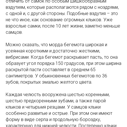
отличить от самок по особым шишкообразным
вздутиям, которые располагаются рядом с ноздрями,
с одной и, с другой стороны. Подобные вздутия – это
не что иное, как основание огромных клыков. Уже
взрослые самки, после 10 лет жизни, заметно меньше
самцов.
Можно сказать, что морда бегемота широкая и
усеянная короткими и достаточно жесткими,
вибрисами. Когда бегемот раскрывает пасть, то она
образует угол порядка 150 градусов, при этом ширина
раскрытой пасти составляет в среднем 65
сантиметров. У обыкновенных бегемотов по 36
зубов, покрытых эмалью желтого цвета.
Каждая челюсть вооружена шестью коренными,
шестью предкоренными зубами, а также парой
клыков и четырьмя резцами. У самцов клыки
особенно развитые и острые. При этом они имеют
форму в виде серпа и продольную бороздку,
характерную для нижней челюсти. Постепенно клыки