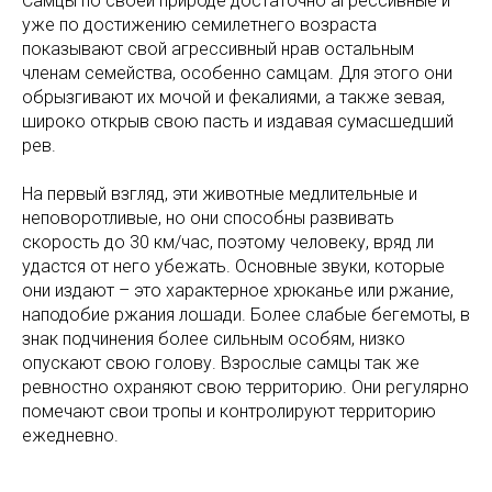
Самцы по своей природе достаточно агрессивные и
уже по достижению семилетнего возраста
показывают свой агрессивный нрав остальным
членам семейства, особенно самцам. Для этого они
обрызгивают их мочой и фекалиями, а также зевая,
широко открыв свою пасть и издавая сумасшедший
рев.
На первый взгляд, эти животные медлительные и
неповоротливые, но они способны развивать
скорость до 30 км/час, поэтому человеку, вряд ли
удастся от него убежать. Основные звуки, которые
они издают – это характерное хрюканье или ржание,
наподобие ржания лошади. Более слабые бегемоты, в
знак подчинения более сильным особям, низко
опускают свою голову. Взрослые самцы так же
ревностно охраняют свою территорию. Они регулярно
помечают свои тропы и контролируют территорию
ежедневно.