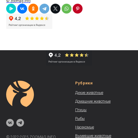
© zoomag.info
Рубрики
Дикие животные
Домашние животные
Птицы
Рыбы
Насекомые
Вымершие животные
© 2022-2025 ZOOMAG.INFO