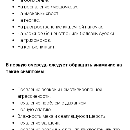
На облысение.
На воспаление «мешочков».
На «мокрый» хвост.
На герпес.
На распространение кишечной палочки.
На «ложное бешенство» или болезнь Ауески.
На трихомоноз.
На конъюнктивит.
В первую очередь следует обращать внимание на
такие симптомы:
Появление резкой и немотивированной
агрессивности.
Появление проблем с дыханием.
Полную апатию.
Влажность меха и свалявшуюся шерсть.
Появление залысин.
Появление различных ран, припухлостей или язв.