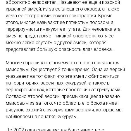
абсолютно неядовитая. Называют ее еще и красной
крысиной змеей, из-за ее внешнего окраса, а также
из-за ее гастрономического пристрастия. Кроме
этого, многие называют ее пятнистым полозом, а
террариумисты именуют ее гутата. Для человека эта
змея не представляет никакой опасности, хотя ее
можно легко спутать с другой змеей, которая
представляет большую опасность для человека.
Многие спрашивают, почему этот полоз называется
маисовым. Существует 2 точки зрения. Одна из версий
указывает на тот факт, что эта змея любит селиться
на территориях, засеянных кукурузой, а также в
зернохранилищах, которые просто кишат грызунами.
Согласно второй версии, пресмыкающееся названо
маисовым из-за того, что область его брюха имеет
рисунок, схожий с кукурузными зернами, которые мы
наблюдаем на початке кукурузы.
До 2002 года специалистам было известно о