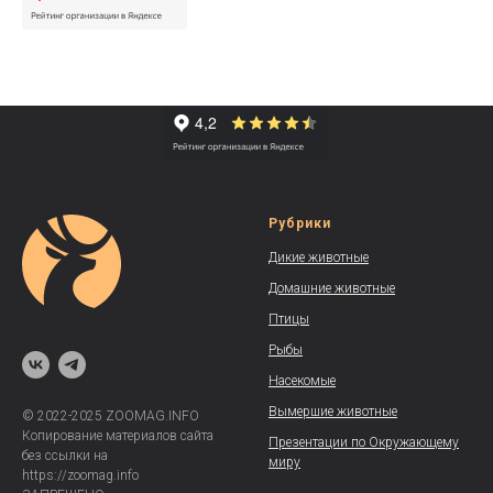
Рубрики
Дикие животные
Домашние животные
Птицы
Рыбы
Насекомые
Вымершие животные
© 2022-2025 ZOOMAG.INFO
Копирование материалов сайта
Презентации по Окружающему
без ссылки на
миру
https://zoomag.info