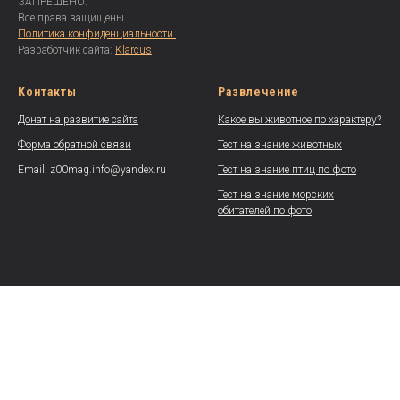
ЗАПРЕЩЕНО.
Все права защищены.
Политика конфиденциальности.
Разработчик сайта:
Klarcus
Контакты
Развлечение
Донат на развитие сайта
Какое вы животное по характеру?
Форма обратной связи
Тест на знание животных
Email: z00mag.info@yandex.ru
Тест на знание птиц по фото
Тест на знание морских
обитателей по фото