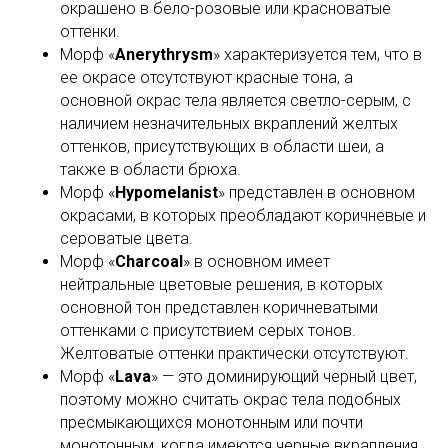
окрашено в бело-розовые или красноватые
оттенки.
Морф «
Anerythrysm
» характеризуется тем, что в
ее окрасе отсутствуют красные тона, а
основной окрас тела является светло-серым, с
наличием незначительных вкраплений желтых
оттенков, присутствующих в области шеи, а
также в области брюха.
Морф «
Hypomelanist
» представлен в основном
окрасами, в которых преобладают коричневые и
сероватые цвета.
Морф «
Charcoal
» в основном имеет
нейтральные цветовые решения, в которых
основной тон представлен коричневатыми
оттенками с присутствием серых тонов.
Желтоватые оттенки практически отсутствуют.
Морф «
Lava
» — это доминирующий черный цвет,
поэтому можно считать окрас тела подобных
пресмыкающихся монотонным или почти
монотонным, когда имеются черные вкрапления.