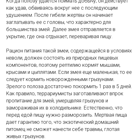
Когда полозу удается поймать добычу, он действует
как удав, обвиваясь вокруг нее с последующим
удушением. После гибели жертвы он начинает
заглатывать ее с головы, что характерно для
большинства змей. Далее змея отправляется в
укрытие, где она отдыхает, переваривая пищу.
Рацион питания такой змеи, содержащейся в условиях
неволи, должен состоять из природных пищевых
компонентов, поэтому рептилию кормят мышами,
крысами и цыплятами. Если змея еще маленькая, то ее
следует кормить новорожденными грызунами.
Зрелого полоза достаточно покормить 1 раз в 5 дней.
Как правило, террариумисты заготавливают впрок
пропитание для змей, умерщвляя грызунов и
замораживая их в холодильнике. Естественно, что
перед едой пищу нужно разморозить. Мертвая пища
дает гарантию того, что экзотический домашний
питомец не сможет нанести себе травмы, глотая
живых грызунов.