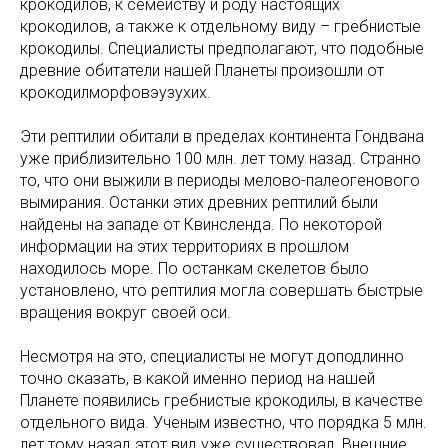
крокодилов, к семейству и роду настоящих
крокодилов, а также к отдельному виду – гребнистые
крокодилы. Специалисты предполагают, что подобные
древние обитатели нашей Планеты произошли от
крокодилморфовэузухих.
Эти рептилии обитали в пределах континента Гондвана
уже приблизительно 100 млн. лет тому назад. Странно
то, что они выжили в периоды мелово-палеогенового
вымирания. Останки этих древних рептилий были
найдены на западе от Квинсленда. По некоторой
информации на этих территориях в прошлом
находилось море. По останкам скелетов было
установлено, что рептилия могла совершать быстрые
вращения вокруг своей оси.
Несмотря на это, специалисты не могут доподлинно
точно сказать, в какой именно период на нашей
Планете появились гребнистые крокодилы, в качестве
отдельного вида. Ученым известно, что порядка 5 млн.
лет тому назад этот вид уже существовал. Внешние