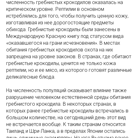
численность гребнистых крокодилов оказалась на
критическом уровне. Рептилии в основном
истреблялись для того, чтобы получить ценную кожу,
изготавливая из нее дорогостоящие предметы
обихода. Гребнистые крокодилы были занесены в
Международную Красную книгу под статусом вида
«оказавшегося на грани исчезновения». В местах
обитания гребнистых крокодилов охота на них
запрещена на уровне законов. В странах, где обитают
гребнистые крокодилы, ценится не только кожа
рептилии, но и ее мясо, из которого готовят различные
деликатесные блюда.
На численность популяций оказывает влияние также
разрушение человеком естественной среды обитания
гребнистого крокодила. В некоторых странах, в
которых ранее гребнистые крокодилы встречались в
большом количестве, на сегодняшний день этот вид
не встречается вообще. К таким странам относится
Таиланд и Шри-Ланка, а в пределах Японии остались
лишь единичные экземпляры. На юге Вьетнама ранее