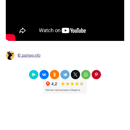
© zoomag.info