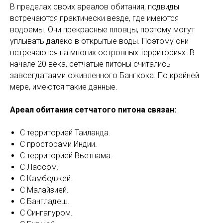
В пределах своих ареалов обитания, подвиды
встречаются практически везде, где имеются
водоемы. Они прекрасные пловцы, поэтому могут
уплывать далеко в открытые воды. Поэтому они
встречаются на многих островных территориях. В
начале 20 века, сетчатые питоны считались
завсегдатаями оживленного Бангкока. По крайней
мере, имеются такие данные.
Ареал обитания сетчатого питона связан:
С территорией Таиланда.
С просторами Индии.
С территорией Вьетнама.
С Лаосом.
С Камбоджей.
С Малайзией.
С Бангладеш.
С Сингапуром.