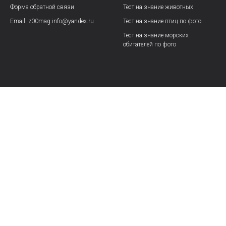
Форма обратной связи
Тест на знание животных
Email: z00mag.info@yandex.ru
Тест на знание птиц по фото
Тест на знание морских
обитателей по фото