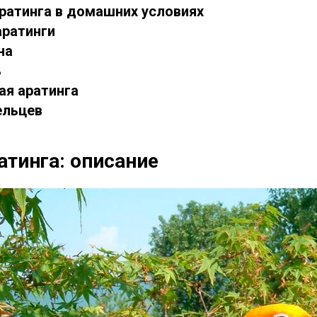
ратинга в домашних условиях
аратинги
на
ь
ая аратинга
ельцев
атинга: описание