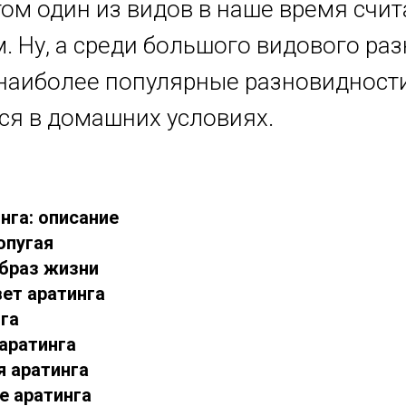
том один из видов в наше время счит
. Ну, а среди большого видового раз
наиболее популярные разновидности
я в домашних условиях.
нга: описание
опугая
образ жизни
вет аратинга
нга
 аратинга
я аратинга
е аратинга