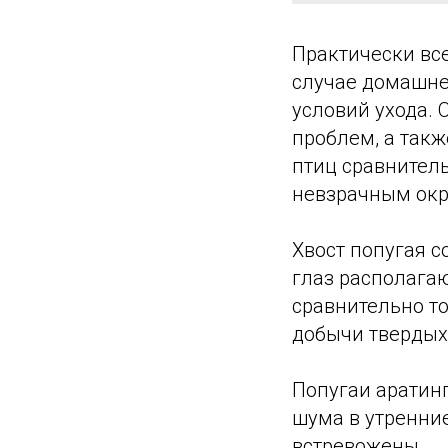
Практически все
случае домашнег
условий ухода. 
проблем, а такж
птиц сравнитель
невзрачным окр
Хвост попугая с
глаз располагаю
сравнительно т
добычи твердых
Попугаи аратин
шума в утренние
встревожены.