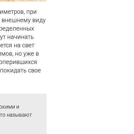
тиметров, при
о внешнему виду
пределенных
ут начинать
ется на свет
мов, но уже в
 оперившихся
 покидать свое
ркими и
сто называют