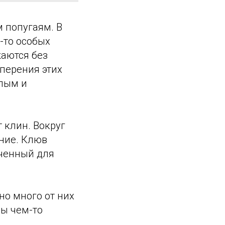
м попугаям. В
-то особых
жаются без
оперения этих
клым и
 клин. Вокруг
ение. Клюв
аченный для
но много от них
цы чем-то