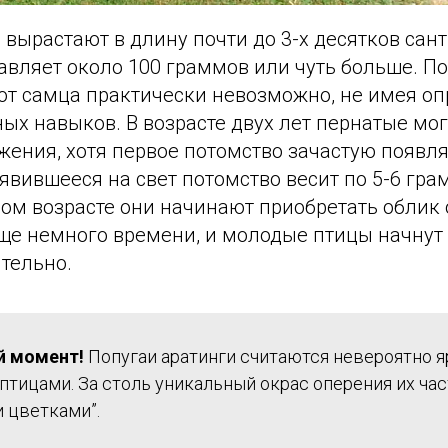
вырастают в длину почти до 3-х десятков сан
тавляет около 100 граммов или чуть больше. П
 от самца практически невозможно, не имея о
х навыков. В возрасте двух лет пернатые мог
ения, хотя первое потомство зачастую появля
вившееся на свет потомство весит по 5-6 грам
ом возрасте они начинают приобретать облик
еще немного времени, и молодые птицы начнут
тельно.
й момент!
Попугаи аратинги считаются невероятно я
птицами. За столь уникальный окрас оперения их ча
 цветками”.