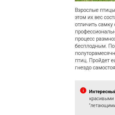
Взрослые птицы 
этом их вес сос
отличить самку
профессиональны
процесс размнож
бесплодным. Поя
полуторамесячн
птиц. Пройдет 
гнездо самостоя
Интересны
красивыми 
“летающими