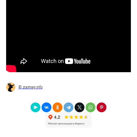
© zoomag.info