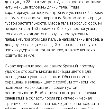
доходит до 38 сантиметров. Длина хвоста составляет
чуть меньше половины длины тела. Птица
характеризуется весьма стройным удлиненной формы
телом, что позволяет пернатым быстро летать среди
густой растительности. Масса тела взрослых особей
не превышает 150 граммов. Как и у всех попугаев,
конечности кольчатого попугая вооружены 4
пальцами, при этом два пальца направленны вперед, а
два других пальца – назад. Это позволяет попугаю
прочно удерживаться на ветках, а также неплохо
ходить по земле.
Окрас пернатых весьма разнообразный, поэтому
удалось отобрать многие вариации цветов для
разведения в условиях неволи. Обычно самцы
окрашены в зеленый цвет с голубым отливом, что
позволяет маскироваться среди густой
растительности. В области затылка цвет оперения
синеватый, а область горла практически черная.
Практически через глаза проходит черная полоса, а
область шеи как бы опоясана черной полосой с