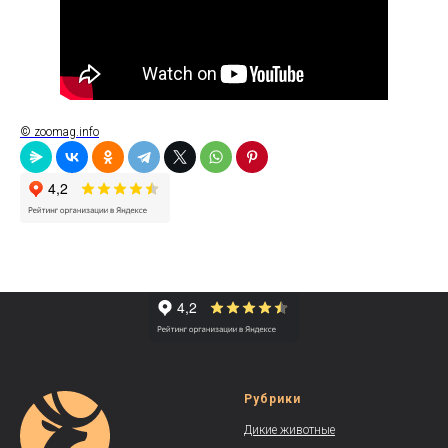
© zoomag.info
Рубрики
Дикие животные