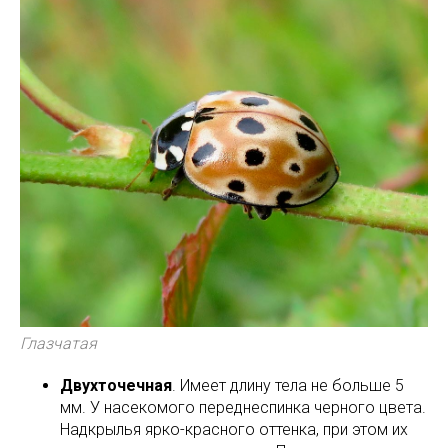
Глазчатая
Двухточечная
. Имеет длину тела не больше 5
мм. У насекомого переднеспинка черного цвета.
Надкрылья ярко-красного оттенка, при этом их