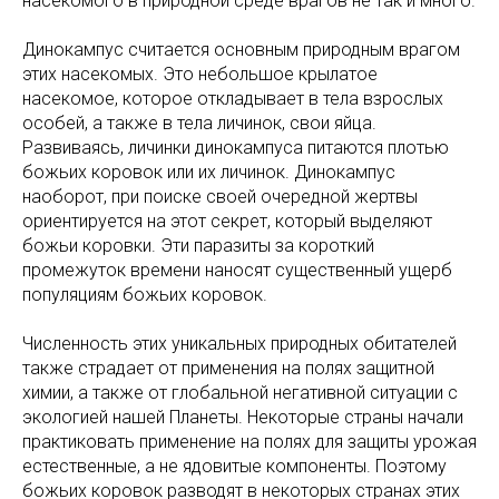
насекомого в природной среде врагов не так и много.
Динокампус считается основным природным врагом
этих насекомых. Это небольшое крылатое
насекомое, которое откладывает в тела взрослых
особей, а также в тела личинок, свои яйца.
Развиваясь, личинки динокампуса питаются плотью
божьих коровок или их личинок. Динокампус
наоборот, при поиске своей очередной жертвы
ориентируется на этот секрет, который выделяют
божьи коровки. Эти паразиты за короткий
промежуток времени наносят существенный ущерб
популяциям божьих коровок.
Численность этих уникальных природных обитателей
также страдает от применения на полях защитной
химии, а также от глобальной негативной ситуации с
экологией нашей Планеты. Некоторые страны начали
практиковать применение на полях для защиты урожая
естественные, а не ядовитые компоненты. Поэтому
божьих коровок разводят в некоторых странах этих