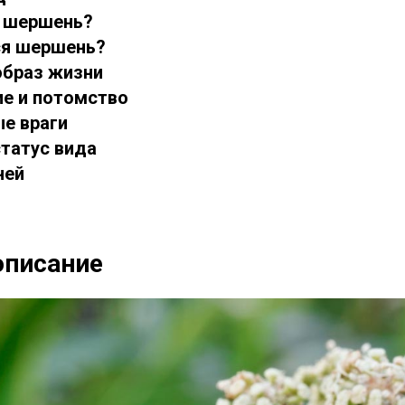
т шершень?
тся шершень?
 образ жизни
ие и потомство
ые враги
статус вида
ней
описание