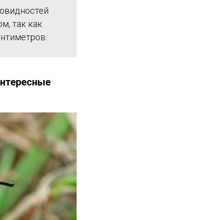
новидностей
м, так как
антиметров.
интересные