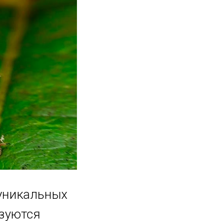
 уникальных
изуются