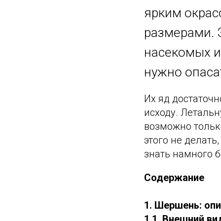
ярким окрас
размерами. 
насекомых и
нужно опаса
Их яд достаточн
исходу. Летальн
возможно только
этого не делат
знать намного 
Содержание
1. Шершень: оп
1.1. Внешний ви