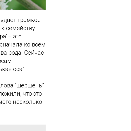
создает громкое
 к семейству
pa”– это
 сначала ко всем
ва рода. Сейчас
осам
кая оса”.
слова “шершень”
ложили, что это
мого несколько