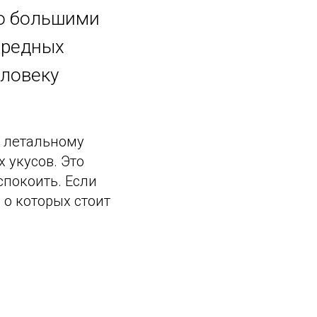
но большими
вредных
еловеку
к летальному
 укусов. Это
спокоить. Если
о которых стоит