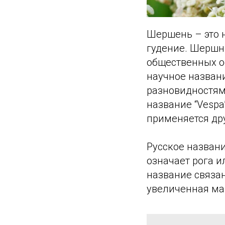
Шершень – это н
гудение. Шершн
общественных о
научное названи
разновидностям 
название “Vespa
применяется дру
Русское назван
означает рога и
название связан
увеличенная ма