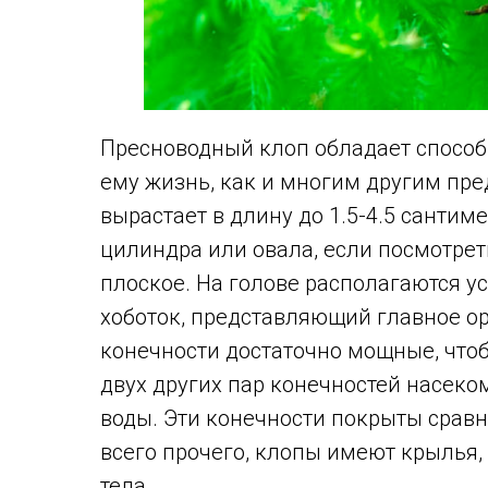
Пресноводный клоп обладает способн
ему жизнь, как и многим другим пр
вырастает в длину до 1.5-4.5 сантим
цилиндра или овала, если посмотреть
плоское. На голове располагаются у
хоботок, представляющий главное о
конечности достаточно мощные, что
двух других пар конечностей насеко
воды. Эти конечности покрыты сра
всего прочего, клопы имеют крылья,
тела.