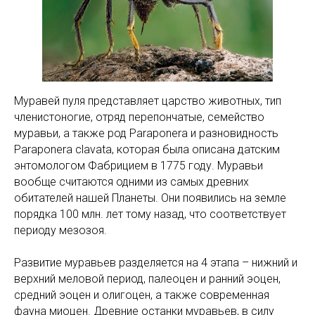
Муравей пуля представляет царство животных, тип
членистоногие, отряд перепончатые, семейство
муравьи, а также род Paraponera и разновидность
Paraponera clavata, которая была описана датским
энтомологом Фабрицием в 1775 году. Муравьи
вообще считаются одними из самых древних
обитателей нашей Планеты. Они появились на земле
порядка 100 млн. лет тому назад, что соответствует
периоду мезозоя.
Развитие муравьев разделяется на 4 этапа – нижний и
верхний меловой период, палеоцен и ранний эоцен,
средний эоцен и олигоцен, а также современная
фауна миоцен. Древние останки муравьев, в силу