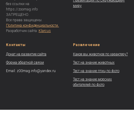
Презентации по Окружающему
без ссылки на
миру
https://zoomag.info
ЗАПРЕЩЕНО.
Все права защищены.
Политика конфиденциальности.
Разработчик сайта:
Klarcus
Контакты
Развлечение
Донат на развитие сайта
Какое вы животное по характеру?
Форма обратной связи
Тест на знание животных
Email: z00mag.info@yandex.ru
Тест на знание птиц по фото
Тест на знание морских
обитателей по фото