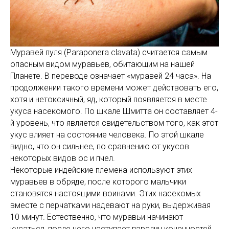
Муравей пуля (Paraponera clavata) считается самым
опасным видом муравьев, обитающим на нашей
Планете. В переводе означает «муравей 24 часа». На
продолжении такого времени может действовать его,
хотя и нетоксичный, яд, который появляется в месте
укуса насекомого. По шкале Шмитта он составляет 4-
й уровень, что является свидетельством того, как этот
укус влияет на состояние человека. По этой шкале
видно, что он сильнее, по сравнению от укусов
некоторых видов ос и пчел.
Некоторые индейские племена используют этих
муравьев в обряде, после которого мальчики
становятся настоящими воинами. Этих насекомых
вместе с перчатками надевают на руки, выдерживая
10 минут. Естественно, что муравьи начинают
кусаться, после чего наступает паралич конечностей.