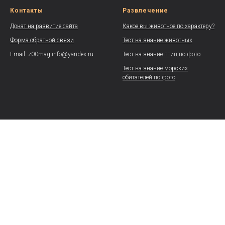
Контакты
Развлечение
Донат на развитие сайта
Какое вы животное по характеру?
Форма обратной связи
Тест на знание животных
Email: z00mag.info@yandex.ru
Тест на знание птиц по фото
Тест на знание морских
обитателей по фото