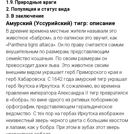
1.9. Природные враги
2. Популяция и статус вида
3. В заключение
Амурский (Уссурийский) тигр: описание
В древние времена местные жители называли это
животное «бабром», а по-латински это звучит, как
«Panthera tigris altaica». Он по праву считается самым
внушительным по размерам, представляющим
семейство кошачьих. По своим размерам он
превосходит даже льва. Это животное своим
внешним видом украшает герб Приморского края и
герб Хабаровска. С 1642 года амурский тигр украшал
герб Якутска и Иркутска. К сожалению, во времена
правления императора Александра II тигр превратился
в «бобра», по вине одного из ретивых поборников
орфографии, представляющем геральдическое
ведомство. С тех пор на гербах Иркутска изображен
неизвестный зверь черного цвета с большим хвостом
и лапами, как у бобра. При этом в зубах этот зверь