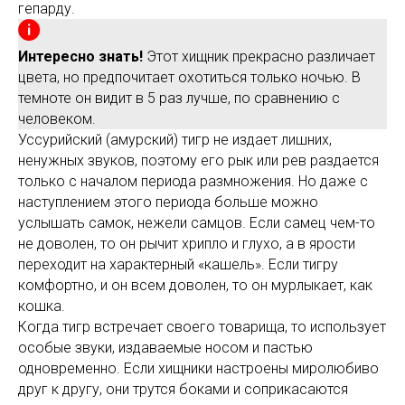
гепарду.
Интересно знать!
Этот хищник прекрасно различает
цвета, но предпочитает охотиться только ночью. В
темноте он видит в 5 раз лучше, по сравнению с
человеком.
Уссурийский (амурский) тигр не издает лишних,
ненужных звуков, поэтому его рык или рев раздается
только с началом периода размножения. Но даже с
наступлением этого периода больше можно
услышать самок, нежели самцов. Если самец чем-то
не доволен, то он рычит хрипло и глухо, а в ярости
переходит на характерный «кашель». Если тигру
комфортно, и он всем доволен, то он мурлыкает, как
кошка.
Когда тигр встречает своего товарища, то использует
особые звуки, издаваемые носом и пастью
одновременно. Если хищники настроены миролюбиво
друг к другу, они трутся боками и соприкасаются