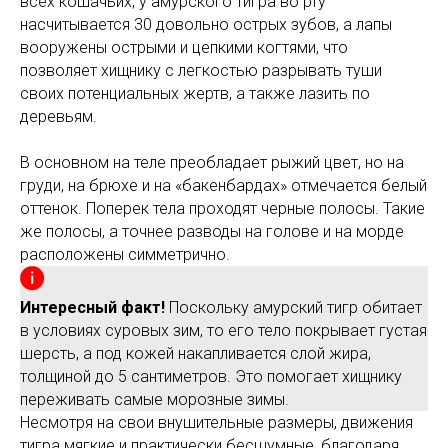
всех кошачьих, у амурского тигра во рту
насчитывается 30 довольно острых зубов, а лапы
вооружены острыми и цепкими когтями, что
позволяет хищнику с легкостью разрывать туши
своих потенциальных жертв, а также лазить по
деревьям.
В основном на теле преобладает рыжий цвет, но на
груди, на брюхе и на «бакенбардах» отмечается белый
оттенок. Поперек тела проходят черные полосы. Такие
же полосы, а точнее разводы на голове и на морде
расположены симметрично.
Интересный факт!
Поскольку амурский тигр обитает
в условиях суровых зим, то его тело покрывает густая
шерсть, а под кожей накапливается слой жира,
толщиной до 5 сантиметров. Это помогает хищнику
переживать самые морозные зимы.
Несмотря на свои внушительные размеры, движения
тигра мягкие и практически бесшумные, благодаря