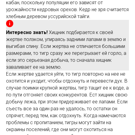
кабан, поскольку популяции его зависят от
урожайности кедровых орехов. Кедр не зря считается
хлебным деревом уссурийской тайги.
Интересно знать!
Хищник подбирается к своей
жертве ползком, упираясь задними лапами в землю и
выгибая спину. Если жертва не отличается большими
размерами, то тигр сразу же перегрызает ей горло, а
если это серьезная добыча, то сначала хищник
заваливает ее на землю.
Если жертве удается уйти, то тигр повторно на нее не
охотится и уходит, чтобы отдохнуть и перевести дух. В
случае поимки крупной жертвы, тигр тащит ее к воде, а
по пути отгоняет своих конкурентов. Ест хищник свою
добычу лежа, при этом придерживает ее лапами. Если
съесть все за один раз не удалось, то остатки он
спрячет, перед тем, как отдохнуть. Когда намечаются
проблемы с пропитанием, тигры могут зайти на
окраины поселений, где они могут охотиться на