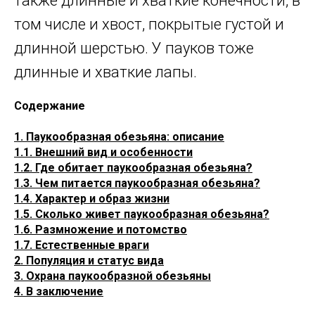
также длинные и хваткие конечности, в
том числе и хвост, покрытые густой и
длинной шерстью. У пауков тоже
длинные и хваткие лапы.
Содержание
1. Паукообразная обезьяна: описание
1.1. Внешний вид и особенности
1.2. Где обитает паукообразная обезьяна?
1.3. Чем питается паукообразная обезьяна?
1.4. Характер и образ жизни
1.5. Сколько живет паукообразная обезьяна?
1.6. Размножение и потомство
1.7. Естественные враги
2. Популяция и статус вида
3. Охрана паукообразной обезьяны
4. В заключение