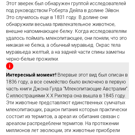
Этот зверек был обнаружен группой исследователей
под руководством Роберта Дейла в долине Эйвон.
Это случилось еще в 1831 году. В долине они
обнаружили весьма привлекательное животное,
внешне напоминающее белку. Когда исследователям
удалось поймать млекопитающее, они поняли, что это
никакая не белка, а обычный муравьед. Окрас тела
муравьеда желтый, а на задней части спины заметны
черно-белые прожилки.
Интересный момент!
Впервые этот вид был описан в
1836 году, а все семейство было включено в первую
часть книги Джона Гулда “Млекопитающие Австралии”.
С иллюстрациями Х.Х Рихтера она вышла в 1845 году.
Эти животные представляют единственных сумчатых
млекопитающих, рацион питания которых практически
состоит из термитов, а ареал их обитания связан с
ареалом распреде6лени термитов. На протяжении
миллионов лет эволюции, эти животные приобрели