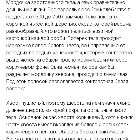
Мордочка заостренного типа, а язык сравнительно
длинный и липкий. Вес взрослых особей колеблется в
пределах от 300 до 750 граммов. Тело покрыто
короткой и жесткой шерстью, окрас которой весьма
разнообразный, что может являться визитной
карточкой каждой особи. Поперек тела проходит
несколько полос белого цвета, по направлению от
передних до задних конечностей, которые контрастно
выделяются на общем красно-коричневом или серо-
коричневом фоне. Одна темная полоса как бы
разделяет мордочку зверька, проходя по линии глаз.
Под этой полосой располагается контрастная белая
полоска.
Хвост пушистый, поэтому шерсть на нем значительно
длиннее шерсти, которой покрыты остальные части
тела. Основной окрас хвоста коричневый, хотя нижняя
часть хвоста имеет вкрапления белого и оранжево-
коричневых оттенков. Область брюха практически
белого цвета. Глаза и уши располагаются в верхней