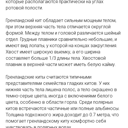
которые располагаются практически на углах
ротовой полости.
Гренландский кит обладает сильным мощным телом,
при этом верхняя часть тела отличается округлой
формой. Между телом и головой различается шейный
отдел. Грудные плавники сравнительно небольшие, и
имеют вид лопаты, у которой на концах закругления.
Хвост имеет широкую выемку, а его ширина
составляет больше 1/3 длины тела. Хвостовой
плавник в верхней части может иметь белую кайму.
Гренландские киты считаются типичными
представителями семейства гладких китов. У них
нижняя часть тела лишена полос, а тело окрашено в
темно-серые цвета, иногда с включениями белого
цвета, особенно в области горла. Среди полярных
китов встречаются частичные или полные альбиносы.
Толщина подкожного жира доходит до 0.7 метра, что
помогает гренландскому киту комфортно себя
чувствовать в полярных водах.