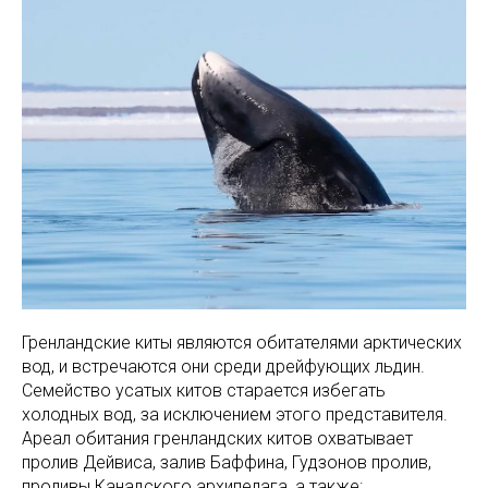
Гренландские киты являются обитателями арктических
вод, и встречаются они среди дрейфующих льдин.
Семейство усатых китов старается избегать
холодных вод, за исключением этого представителя.
Ареал обитания гренландских китов охватывает
пролив Дейвиса, залив Баффина, Гудзонов пролив,
проливы Канадского архипелага, а также: