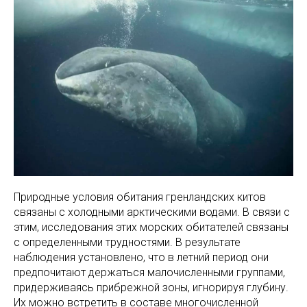
Природные условия обитания гренландских китов
связаны с холодными арктическими водами. В связи с
этим, исследования этих морских обитателей связаны
с определенными трудностями. В результате
наблюдения установлено, что в летний период они
предпочитают держаться малочисленными группами,
придерживаясь прибрежной зоны, игнорируя глубину.
Их можно встретить в составе многочисленной