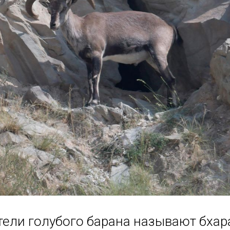
ели голубого барана называют бхара