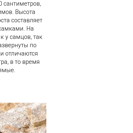
0 сантиметров,
ммов. Высота
оста составляет
 самками. На
к у самцов, так
развернуты по
ни отличаются
ра, в то время
рямые.