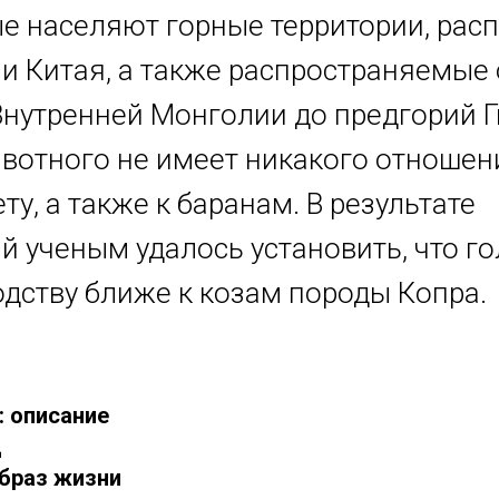
е населяют горные территории, ра
ии Китая, а также распространяемые 
Внутренней Монголии до предгорий 
вотного не имеет никакого отношен
ту, а также к баранам. В результате
й ученым удалось установить, что г
одству ближе к козам породы Копра.
: описание
д
образ жизни