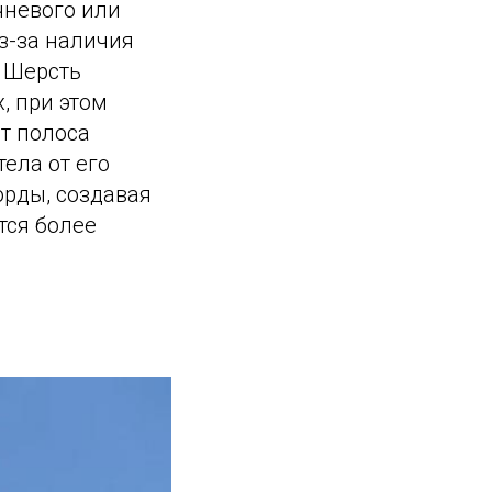
чневого или
Из-за наличия
. Шерсть
, при этом
ит полоса
ела от его
орды, создавая
тся более