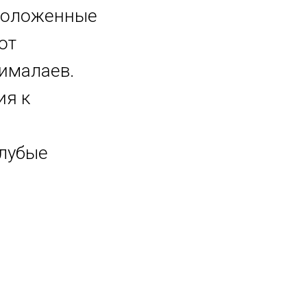
сположенные
от
Гималаев.
ия к
олубые