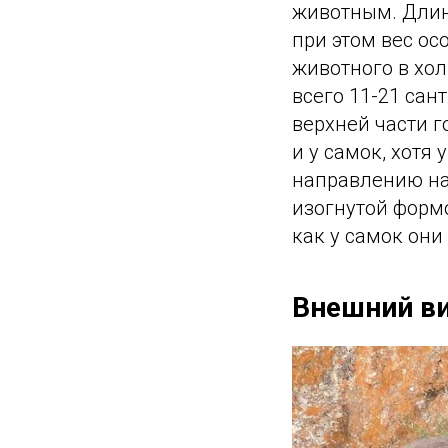
животным. Длина
при этом вес ос
животного в хол
всего 11-21 сан
верхней части г
и у самок, хотя
направлению наз
изогнутой формо
как у самок они
Внешний в