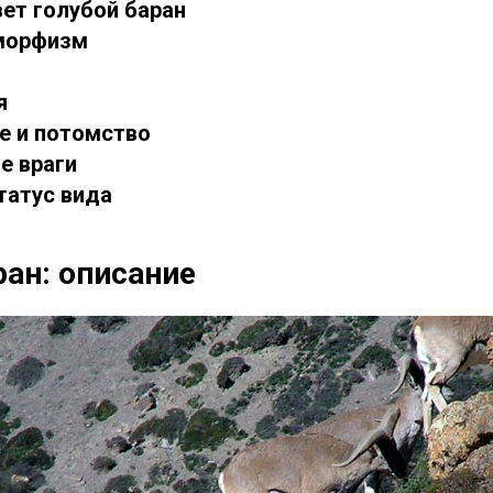
вет голубой баран
иморфизм
я
е и потомство
е враги
татус вида
ран: описание