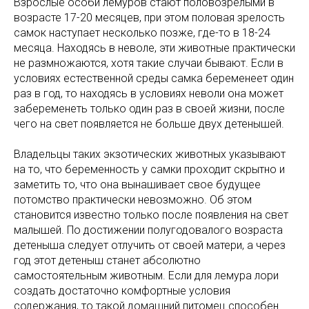
Взрослые особи лемуров стают половозрелыми в
возрасте 17-20 месяцев, при этом половая зрелость
самок наступает несколько позже, где-то в 18-24
месяца. Находясь в неволе, эти животные практически
не размножаются, хотя такие случаи бывают. Если в
условиях естественной среды самка беременеет один
раз в год, то находясь в условиях неволи она может
забеременеть только один раз в своей жизни, после
чего на свет появляется не больше двух детенышей.
Владельцы таких экзотических животных указывают
на то, что беременность у самки проходит скрытно и
заметить то, что она вынашивает свое будущее
потомство практически невозможно. Об этом
становится известно только после появления на свет
малышей. По достижении полугодовалого возраста
детеныша следует отлучить от своей матери, а через
год этот детеныш станет абсолютно
самостоятельным животным. Если для лемура лори
создать достаточно комфортные условия
содержания, то такой домашний питомец способен