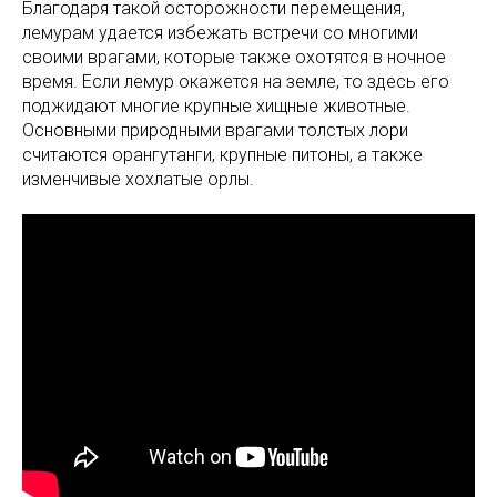
Благодаря такой осторожности перемещения,
лемурам удается избежать встречи со многими
своими врагами, которые также охотятся в ночное
время. Если лемур окажется на земле, то здесь его
поджидают многие крупные хищные животные.
Основными природными врагами толстых лори
считаются орангутанги, крупные питоны, а также
изменчивые хохлатые орлы.