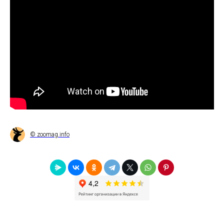
© zoomag.info