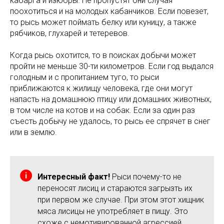
кабарга и изюбры. Не пропустят они случая
поохотиться и на молодых кабанчиков. Если повезет,
то рысь может поймать белку или куницу, а также
рябчиков, глухарей и тетеревов.
Когда рысь охотится, то в поисках добычи может
пройти не меньше 30-ти километров. Если год выдался
голодным и с пропитанием туго, то рыси
приближаются к жилищу человека, где они могут
напасть на домашнюю птицу или домашних животных,
в том числе на котов и на собак. Если за один раз
съесть добычу не удалось, то рысь ее спрячет в снег
или в землю.
Интересный факт!
Рыси почему-то не
переносят лисиц и стараются загрызть их
при первом же случае. При этом этот хищник
мяса лисицы не употребляет в пищу. Это
схоже с немотивированной агрессией