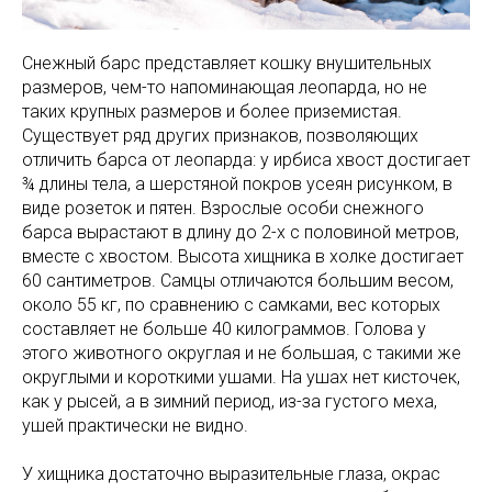
Снежный барс представляет кошку внушительных
размеров, чем-то напоминающая леопарда, но не
таких крупных размеров и более приземистая.
Существует ряд других признаков, позволяющих
отличить барса от леопарда: у ирбиса хвост достигает
¾ длины тела, а шерстяной покров усеян рисунком, в
виде розеток и пятен. Взрослые особи снежного
барса вырастают в длину до 2-х с половиной метров,
вместе с хвостом. Высота хищника в холке достигает
60 сантиметров. Самцы отличаются большим весом,
около 55 кг, по сравнению с самками, вес которых
составляет не больше 40 килограммов. Голова у
этого животного округлая и не большая, с такими же
округлыми и короткими ушами. На ушах нет кисточек,
как у рысей, а в зимний период, из-за густого меха,
ушей практически не видно.
У хищника достаточно выразительные глаза, окрас