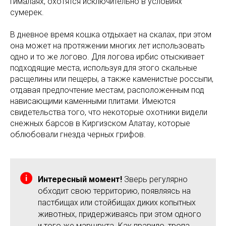
Гималаях, охотятся исключительно в условиях
сумерек.
В дневное время кошка отдыхает на скалах, при этом
она может на протяжении многих лет использовать
одно и то же логово. Для логова ирбис отыскивает
подходящие места, используя для этого скальные
расщелины или пещеры, а также каменистые россыпи,
отдавая предпочтение местам, расположенным под
нависающими каменными плитами. Имеются
свидетельства того, что некоторые охотники видели
снежных барсов в Киргизском Алатау, которые
облюбовали гнезда черных грифов.
Интересный момент!
Зверь регулярно
обходит свою территорию, появляясь на
пастбищах или стойбищах диких копытных
животных, придерживаясь при этом одного
и того же маршрута. Как правило, тропа