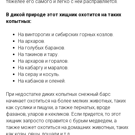
тяжелее его самого и легко с ней расправляется.
В дикой природе этот хищник охотится на таких
копытных:
На винторогих и сибирских горных козлов.
На архаров.
На голубых баранов.
На такинов и тару.
На архаров и горалов.
На кабаргу и маралов.
На серау и косуль.
На кабанов и оленей.
При недостатке диких копытных снежный барс
начинает охотиться на более мелких животных, таких
как суслики и пищухи, а также пернатых, вроде
фазанов, уларов и кекликов. Если придется, то этот
хищник запросто справится с бурым медведем, а
также может охотиться на домашних животных, таких
как козы, овцы, лошади и т.д.