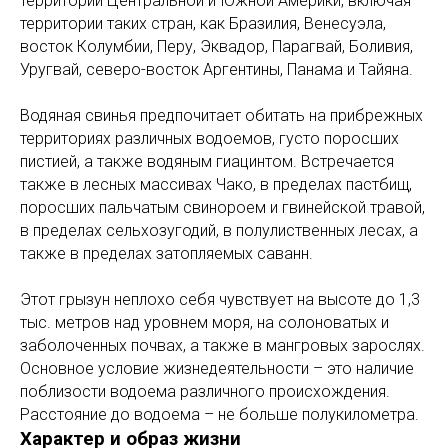
территории Центральной и Южной Америки, включая
территории таких стран, как Бразилия, Венесуэла,
восток Колумбии, Перу, Эквадор, Парагвай, Боливия,
Уругвай, северо-восток Аргентины, Панама и Тайяна.
Водяная свинья предпочитает обитать на прибрежных
территориях различных водоемов, густо поросших
пистией, а также водяным гиацинтом. Встречается
также в лесных массивах Чако, в пределах пастбищ,
поросших пальчатым свинороем и гвинейской травой,
в пределах сельхозугодий, в полулиственных лесах, а
также в пределах затопляемых саванн.
Этот грызун неплохо себя чувствует на высоте до 1,3
тыс. метров над уровнем моря, на солоноватых и
заболоченных почвах, а также в мангровых зарослях.
Основное условие жизнедеятельности – это наличие
поблизости водоема различного происхождения.
Расстояние до водоема – не больше полукилометра.
Характер и образ жизни