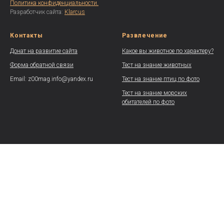
Политика конфиденциальности.
Разработчик сайта:
Klarcus
Контакты
Развлечение
Донат на развитие сайта
Какое вы животное по характеру?
Форма обратной связи
Тест на знание животных
Email: z00mag.info@yandex.ru
Тест на знание птиц по фото
Тест на знание морских
обитателей по фото