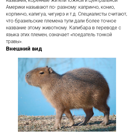
названия, коренные жители Южной и Центральной
Америки называют по- разному: капринчо, конио,
корпинчо, капигуа, чигуирэ и т.д. Специалисты считают,
что бразильские племена тупи дали более точное
название этому животному. Капибара в переводе с
языка этих племен, означает «поедатель тонкой
травы».
Внешний вид