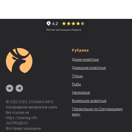
Рубрики
Дикие животные
Домашние животные
Птицы
Рыбы
Насекомые
Вымершие животные
© 2022-2025 ZOOMAG.INFO
Копирование материалов сайта
Презентации по Окружающему
без ссылки на
миру
https://zoomag.info
ЗАПРЕЩЕНО.
Все права защищены.