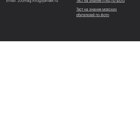
Email: z00mag.info@yandex.ru
Тест на знание птиц по фото
Тест на знание морских
обитателей по фото