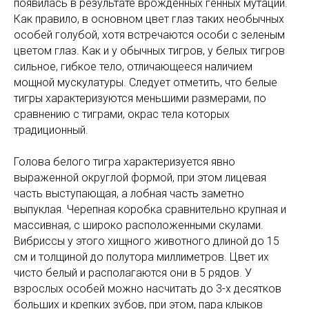
появилась в результате врожденных генных мутаций.
Как правило, в основном цвет глаз таких необычных
особей голубой, хотя встречаются особи с зеленым
цветом глаз. Как и у обычных тигров, у белых тигров
сильное, гибкое тело, отличающееся наличием
мощной мускулатуры. Следует отметить, что белые
тигры характеризуются меньшими размерами, по
сравнению с тиграми, окрас тела которых
традиционный.
Голова белого тигра характеризуется явно
выраженной округлой формой, при этом лицевая
часть выступающая, а лобная часть заметно
выпуклая. Черепная коробка сравнительно крупная и
массивная, с широко расположенными скулами.
Вибриссы у этого хищного животного длиной до 15
см и толщиной до полутора миллиметров. Цвет их
чисто белый и располагаются они в 5 рядов. У
взрослых особей можно насчитать до 3-х десятков
больших и крепких зубов, при этом, пара клыков