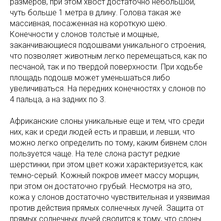
размеров, при этом хвост достаточно небольшой,
чуть больше 1 метра в длину. Голова такая же
массивная, посаженная на короткую шею.
Конечности у слонов толстые и мощные,
заканчивающиеся подошвами уникального строения,
что позволяет животным легко перемещаться, как по
песчаной, так и по твердой поверхности. При ходьбе
площадь подошв может уменьшаться либо
увеличиваться. На передних конечностях у слонов по
4 пальца, а на задних по 3.
Африканские слоны уникальные еще и тем, что среди
них, как и среди людей есть и правши, и левши, что
можно легко определить по тому, каким бивнем слон
пользуется чаще. На теле слона растут редкие
шерстинки, при этом цвет кожи характеризуется, как
темно-серый. Кожный покров имеет массу морщин,
при этом он достаточно грубый. Несмотря на это,
кожа у слонов достаточно чувствительная и уязвимая
против действия прямых солнечных лучей. Защита от
прямых солнечных лучей сводится к тому, что слоны