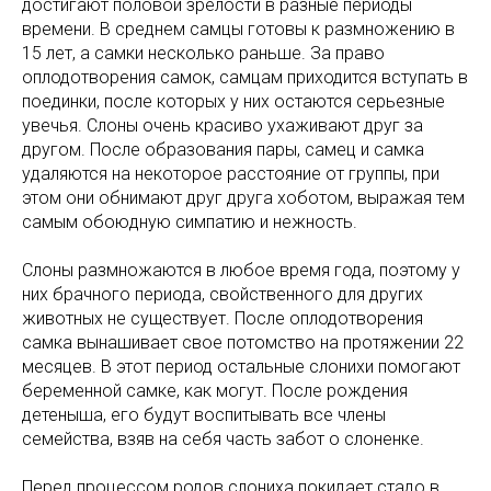
достигают половой зрелости в разные периоды
времени. В среднем самцы готовы к размножению в
15 лет, а самки несколько раньше. За право
оплодотворения самок, самцам приходится вступать в
поединки, после которых у них остаются серьезные
увечья. Слоны очень красиво ухаживают друг за
другом. После образования пары, самец и самка
удаляются на некоторое расстояние от группы, при
этом они обнимают друг друга хоботом, выражая тем
самым обоюдную симпатию и нежность.
Слоны размножаются в любое время года, поэтому у
них брачного периода, свойственного для других
животных не существует. После оплодотворения
самка вынашивает свое потомство на протяжении 22
месяцев. В этот период остальные слонихи помогают
беременной самке, как могут. После рождения
детеныша, его будут воспитывать все члены
семейства, взяв на себя часть забот о слоненке.
Перед процессом родов слониха покидает стадо в