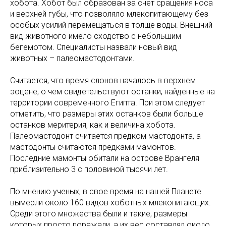
хобота. Хобот был образован за счет сращения носа
и верхней губы, что позволяло млекопитающему без
особых усилий перемещаться в толще воды. Внешний
вид животного имело сходство с небольшим
бегемотом. Специалисты назвали новый вид
животных – палеомастодонтами.
Считается, что время слонов началось в верхнем
эоцене, о чем свидетельствуют останки, найденные на
территории современного Египта. При этом следует
отметить, что размеры этих останков были больше
останков меритерия, как и величина хобота.
Палеомастодонт считается предком мастодонта, а
мастодонты считаются предками мамонтов.
Последние мамонты обитали на острове Врангеля
приблизительно 3 с половиной тысячи лет.
По мнению ученых, в свое время на нашей Планете
вымерли около 160 видов хоботных млекопитающих.
Среди этого множества были и такие, размеры
которых просто поражали, а их вес составлял около