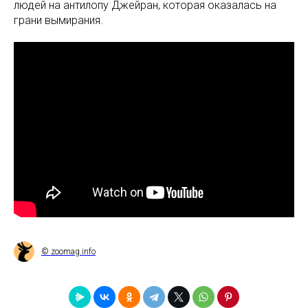
людей на антилопу Джейран, которая оказалась на
грани вымирания.
© zoomag.info