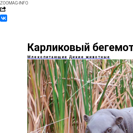
ZOOMAG-INFO
Карликовый бегемо
Млекопитающие
Дикие животные