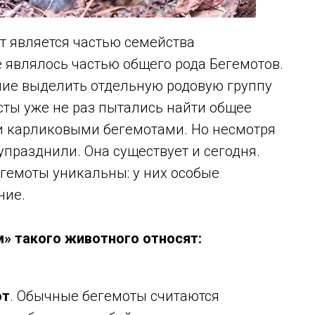
 является частью семейства
 являлось частью общего рода Бегемотов.
ние выделить отдельную родовую группу
сты уже не раз пытались найти общее
и карликовыми бегемотами. Но несмотря
 упразднили. Она существует и сегодня.
егемоты уникальны: у них особые
ние.
» такого животного относят:
от
. Обычные бегемоты считаются