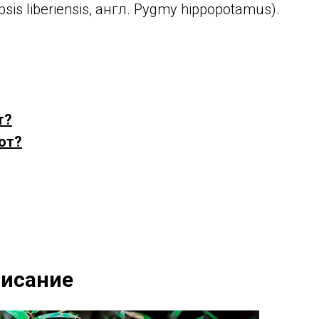
s liberiensis, англ. Pygmy hippopotamus).
т?
от?
писание