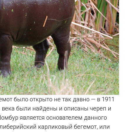
емот было открыто не так давно — в 1911
19 века были найдены и описаны череп и
 Шомбур является основателем данного
 либерийский карликовый бегемот, или