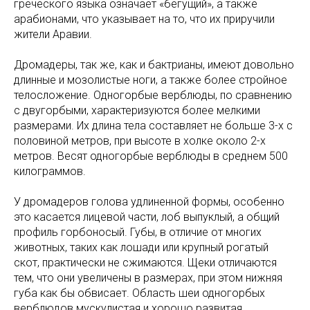
греческого языка означает «бегущий», а также
арабионами, что указывает на то, что их приручили
жители Аравии.
Дромадеры, так же, как и бактрианы, имеют довольно
длинные и мозолистые ноги, а также более стройное
телосложение. Одногорбые верблюды, по сравнению
с двугорбыми, характеризуются более мелкими
размерами. Их длина тела составляет не больше 3-х с
половиной метров, при высоте в холке около 2-х
метров. Весят одногорбые верблюды в среднем 500
килограммов.
У дромадеров голова удлиненной формы, особенно
это касается лицевой части, лоб выпуклый, а общий
профиль горбоносый. Губы, в отличие от многих
животных, таких как лошади или крупный рогатый
скот, практически не сжимаются. Щеки отличаются
тем, что они увеличены в размерах, при этом нижняя
губа как бы обвисает. Область шеи одногорбых
верблюдов мускулистая и хорошо развитая.