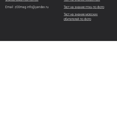
Email: z00mag.info@yandex.ru
Тест на знание птиц по фото
Тест на знание морских
обитателей по фото