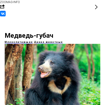
ZOOMAG-INFO
Медведь-губач
Млекопитающие
Дикие животные