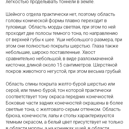
легкостью проделывать тоннели в земле.
Шейного отдела практически нет, поэтому область
головы конической формы плавно переходит в
туловище. Область морды светлая, при этом по ней
проходит две полосы темного тона, по направлению
от верхней губы к шее. Уши небольшого размера, при
этом они полностью покрыты шерстью. Глаза также
небольшие, широко поставленные. Хвост
сравнительно небольшой, в виде разлохмаченной
кисточки, длиной около 15 сантиметров. Шерстяной
покров животного негустой, при этом весьма грубый.
Область спины покрыта желто-бурой шерстью или
серой, или темно бурой, тон которой практически
соответствует тону окраса передних конечностей.
Боковые части задних конечностей окрашены в более
светлые тона, с желтовато-серым оттенком. Область
брюха, конечности, лапы и стопы характеризуются
темным окрасом, а белый цвет присутствует не только
в области морды, а на кончиках ушей, в области