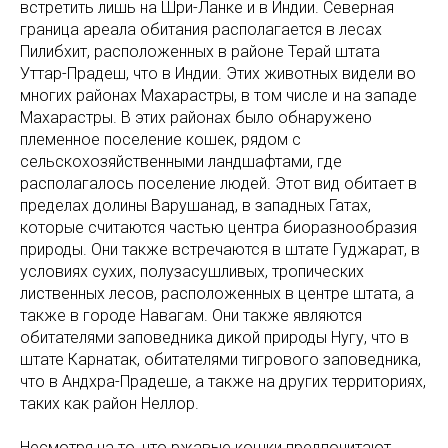
встретить лишь на Шри-Ланке и в Индии. Северная
граница ареала обитания располагается в лесах
Пилибхит, расположенных в районе Терай штата
Уттар-Прадеш, что в Индии. Этих животных видели во
многих районах Махарастры, в том числе и на западе
Махарастры. В этих районах было обнаружено
племенное поселение кошек, рядом с
сельскохозяйственными ландшафтами, где
располагалось поселение людей. Этот вид обитает в
пределах долины Варушанад, в западных Гатах,
которые считаются частью центра биоразнообразия
природы. Они также встречаются в штате Гуджарат, в
условиях сухих, полузасушливых, тропических
лиственных лесов, расположенных в центре штата, а
также в городе Навагам. Они также являются
обитателями заповедника дикой природы Нугу, что в
штате Карнатак, обитателями тигрового заповедника,
что в Андхра-Прадеше, а также на других территориях,
таких как район Неллор.
Несмотря на то, что ржавые кошки предпочитают