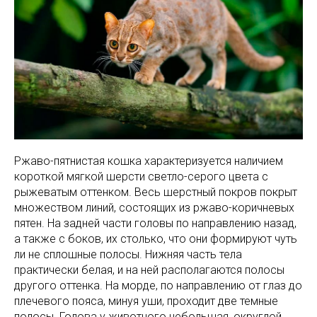
Ржаво-пятнистая кошка характеризуется наличием
короткой мягкой шерсти светло-серого цвета с
рыжеватым оттенком. Весь шерстный покров покрыт
множеством линий, состоящих из ржаво-коричневых
пятен. На задней части головы по направлению назад,
а также с боков, их столько, что они формируют чуть
ли не сплошные полосы. Нижняя часть тела
практически белая, и на ней располагаются полосы
другого оттенка. На морде, по направлению от глаз до
плечевого пояса, минуя уши, проходит две темные
полосы. Голова у животного небольшая, округлой