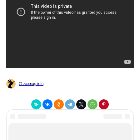
© zoomag.info