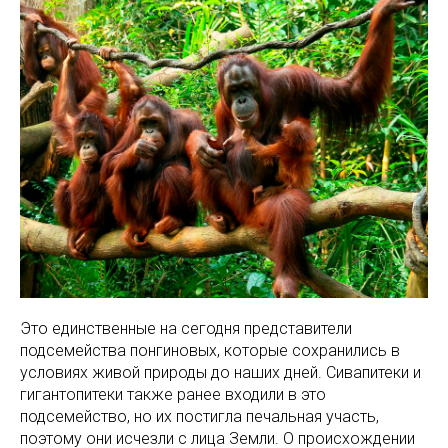
Это единственные на сегодня представители
подсемейства понгиновых, которые сохранились в
условиях живой природы до наших дней. Сивапитеки и
гигантопитеки также ранее входили в это
подсемейство, но их постигла печальная участь,
поэтому они исчезли с лица Земли. О происхождении