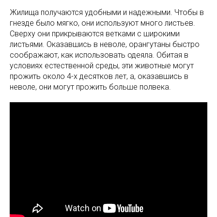
Жилища получаются удобными и надежными. Чтобы в
гнезде было мягко, они используют много листьев.
Сверху они прикрываются ветками с широкими
листьями. Оказавшись в неволе, орангутаны быстро
соображают, как использовать одеяла. Обитая в
условиях естественной среды, эти животные могут
прожить около 4-х десятков лет, а, оказавшись в
неволе, они могут прожить больше полвека.