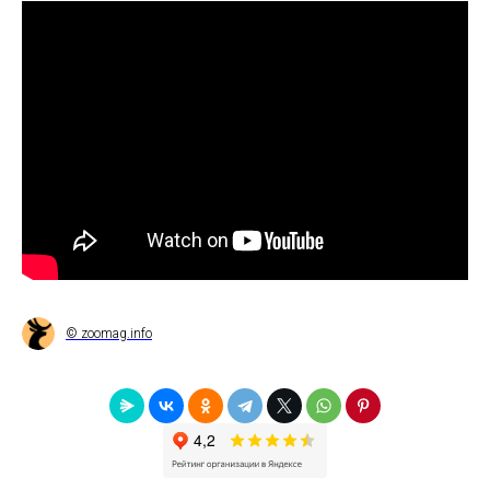
© zoomag.info