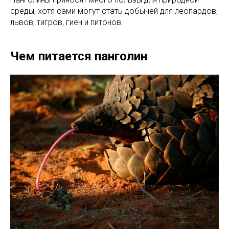
среды, хотя сами могут стать добычей для леопардов,
львов, тигров, гиен и питонов.
Чем питается панголин