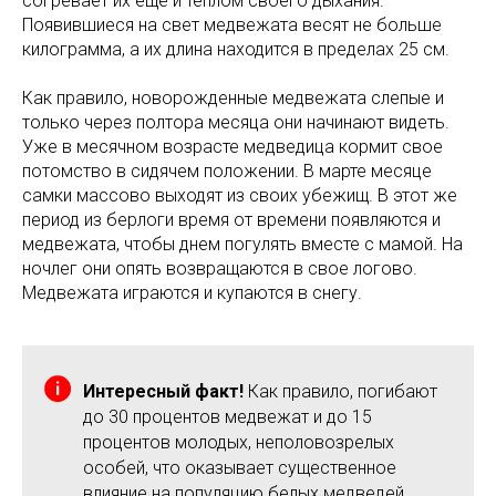
согревает их еще и теплом своего дыхания.
Появившиеся на свет медвежата весят не больше
килограмма, а их длина находится в пределах 25 см.
Как правило, новорожденные медвежата слепые и
только через полтора месяца они начинают видеть.
Уже в месячном возрасте медведица кормит свое
потомство в сидячем положении. В марте месяце
самки массово выходят из своих убежищ. В этот же
период из берлоги время от времени появляются и
медвежата, чтобы днем погулять вместе с мамой. На
ночлег они опять возвращаются в свое логово.
Медвежата играются и купаются в снегу.
Интересный факт!
Как правило, погибают
до 30 процентов медвежат и до 15
процентов молодых, неполовозрелых
особей, что оказывает существенное
влияние на популяцию белых медведей.