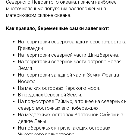
Северного Ледовитого океана, причем наиболее
многочисленные популяции расположены на
материковом склоне океана.
Как правило, беременные самки залегают:
На территории северо-запада и северо-востока
Гренландии.
На территории северной части Шпицбергена.
На территории северной части острова Новая
Земля.
На территории западной части Земли Франца-
Иосифа.
На мелких островах Карского моря.
В пределах Северной Земли.
На полуострове Таймыр, а точнее на северных и
северо-восточных его побережьях.
На медвежьих островах Восточной Сибири и в
дельте Лены.
На побережьях и прилегающих островах
Чукотского полуострова.