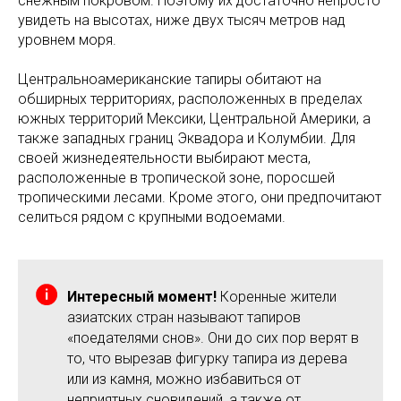
снежным покровом. Поэтому их достаточно непросто
увидеть на высотах, ниже двух тысяч метров над
уровнем моря.
Центральноамериканские тапиры обитают на
обширных территориях, расположенных в пределах
южных территорий Мексики, Центральной Америки, а
также западных границ Эквадора и Колумбии. Для
своей жизнедеятельности выбирают места,
расположенные в тропической зоне, поросшей
тропическими лесами. Кроме этого, они предпочитают
селиться рядом с крупными водоемами.
Интересный момент!
Коренные жители
азиатских стран называют тапиров
«поедателями снов». Они до сих пор верят в
то, что вырезав фигурку тапира из дерева
или из камня, можно избавиться от
неприятных сновидений, а также от