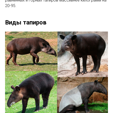
равнинных и горных тапиров массивнее килограмм на
20-95.
Виды тапиров