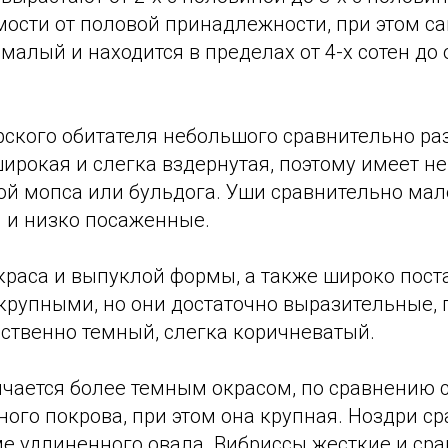
мости от половой принадлежности, при этом с
емалый и находится в пределах от 4-х сотен до
рского обитателя небольшого сравнительно ра
ирокая и слегка вздернутая, поэтому имеет н
ой мопса или бульдога. Уши сравнительно мал
 и низко посаженные.
краса и выпуклой формы, а также широко пост
крупными, но они достаточно выразительные, 
ственно темный, слегка коричневатый.
ичается более темным окрасом, по сравнению 
ого покрова, при этом она крупная. Ноздри с
ме удлиненного овала. Вибриссы жесткие и ср