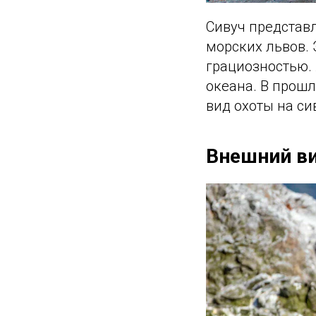
Сивуч представ
морских львов. 
грациозностью.
океана. В прошл
вид охоты на си
Внешний в