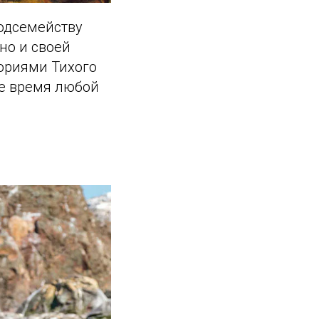
подсемейству
но и своей
ториями Тихого
ше время любой