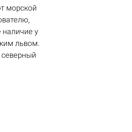
от морской
ователю,
е наличие у
ским львом.
– северный