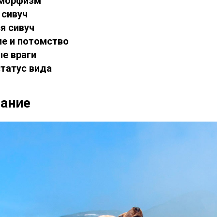
иморфизм
 сивуч
ся сивуч
ие и потомство
ые враги
статус вида
сание