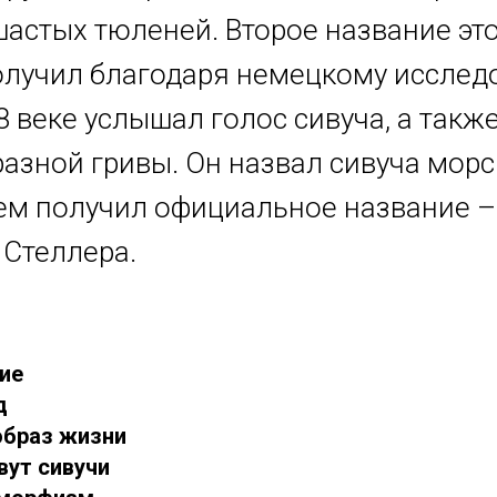
шастых тюленей. Второе название эт
олучил благодаря немецкому исслед
18 веке услышал голос сивуча, а такж
разной гривы. Он назвал сивуча мор
тем получил официальное название 
 Стеллера.
ние
д
 образ жизни
вут сивучи