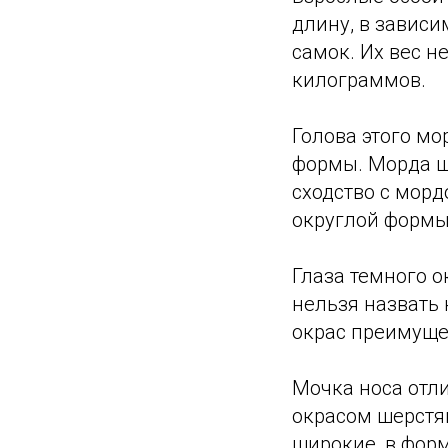
длину, в зависи
самок. Их вес н
килограммов.
Голова этого мо
формы. Морда ш
сходство с морд
округлой формы
Глаза темного о
нельзя назвать 
окрас преимуще
Мочка носа отл
окрасом шерстян
широкие, в фор