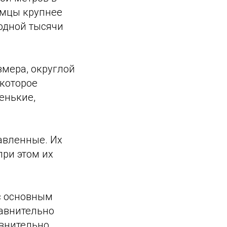
амцы крупнее
 одной тысячи
змера, округлой
екоторое
енькие,
авленные. Их
при этом их
с основным
равнительно
авнительно