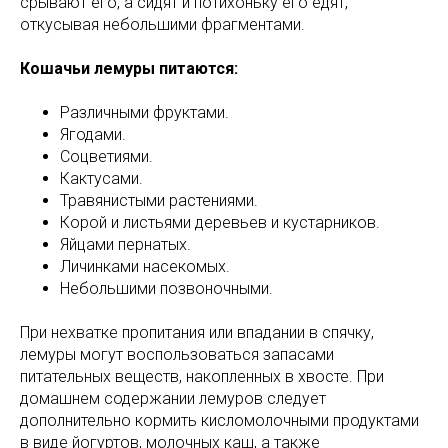
срывают его, а сидят и потихоньку его едят,
откусывая небольшими фрагментами.
Кошачьи лемуры питаются:
Различными фруктами.
Ягодами.
Соцветиями.
Кактусами.
Травянистыми растениями.
Корой и листьями деревьев и кустарников.
Яйцами пернатых.
Личинками насекомых.
Небольшими позвоночными.
При нехватке пропитания или впадании в спячку,
лемуры могут воспользоваться запасами
питательных веществ, накопленных в хвосте. При
домашнем содержании лемуров следует
дополнительно кормить кисломолочными продуктами
в виде йогуртов, молочных каш, а также