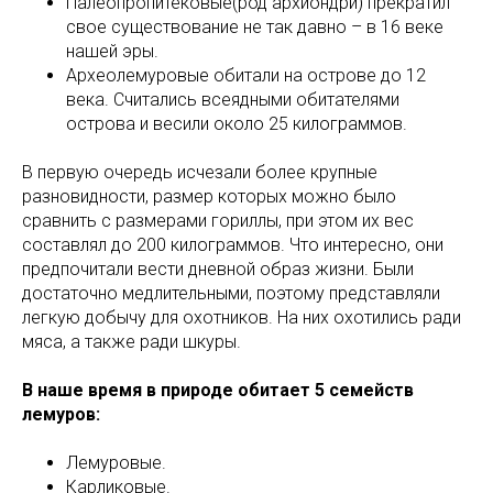
Палеопропитековые(род архиондри) прекратил
свое существование не так давно – в 16 веке
нашей эры.
Археолемуровые обитали на острове до 12
века. Считались всеядными обитателями
острова и весили около 25 килограммов.
В первую очередь исчезали более крупные
разновидности, размер которых можно было
сравнить с размерами гориллы, при этом их вес
составлял до 200 килограммов. Что интересно, они
предпочитали вести дневной образ жизни. Были
достаточно медлительными, поэтому представляли
легкую добычу для охотников. На них охотились ради
мяса, а также ради шкуры.
В наше время в природе обитает 5 семейств
лемуров:
Лемуровые.
Карликовые.