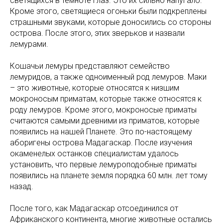
светящихся в темноте глаз. Это их сильно напугало.
Кроме этого, светящиеся огоньки были подкреплены
страшными звуками, которые доносились со стороны
острова. После этого, этих зверьков и назвали
лемурами.
Кошачьи лемуры представляют семейство
лемуридов, а также одноименный род лемуров. Маки
– это животные, которые относятся к низшим
мокроносым приматам, которые также относятся к
роду лемуров. Кроме этого, мокроносые приматы
считаются самыми древними из приматов, которые
появились на нашей Планете. Это по-настоящему
аборигены острова Мадагаскар. После изучения
окаменелых останков специалистам удалось
установить, что первые лемуроподобные приматы
появились на планете земля порядка 60 млн. лет тому
назад.
После того, как Мадагаскар отсоединился от
Африканского континента, многие животные остались