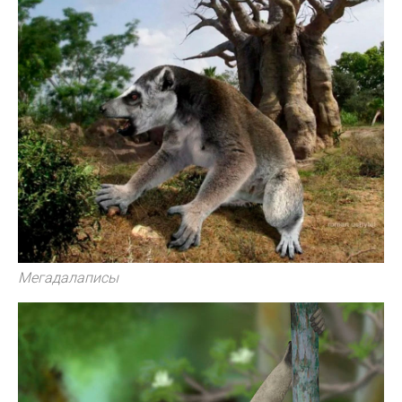
Мегадалаписы