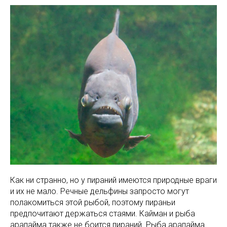
Как ни странно, но у пираний имеются природные враги
и их не мало. Речные дельфины запросто могут
полакомиться этой рыбой, поэтому пираньи
предпочитают держаться стаями. Кайман и рыба
арапайма также не боится пираний. Рыба арапайма