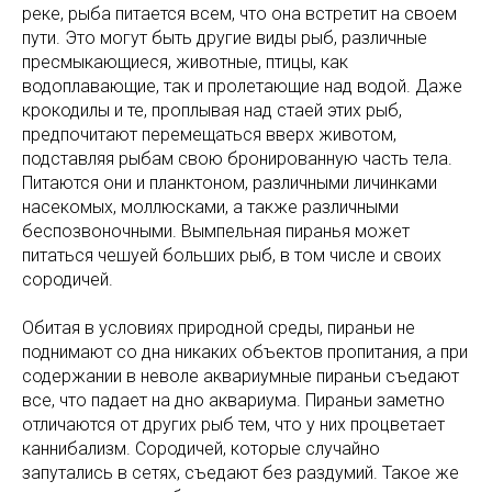
реке, рыба питается всем, что она встретит на своем
пути. Это могут быть другие виды рыб, различные
пресмыкающиеся, животные, птицы, как
водоплавающие, так и пролетающие над водой. Даже
крокодилы и те, проплывая над стаей этих рыб,
предпочитают перемещаться вверх животом,
подставляя рыбам свою бронированную часть тела.
Питаются они и планктоном, различными личинками
насекомых, моллюсками, а также различными
беспозвоночными. Вымпельная пиранья может
питаться чешуей больших рыб, в том числе и своих
сородичей.
Обитая в условиях природной среды, пираньи не
поднимают со дна никаких объектов пропитания, а при
содержании в неволе аквариумные пираньи съедают
все, что падает на дно аквариума. Пираньи заметно
отличаются от других рыб тем, что у них процветает
каннибализм. Сородичей, которые случайно
запутались в сетях, съедают без раздумий. Такое же