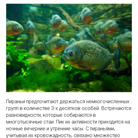
Пираньи предпочитают держаться немногочисленных
групп в количестве 3-х десятков особей. Встречаются
разновидности, которые собираются в
многотысячные стаи. Пик их активности приходится на
ночные вечерние и утренние часы. С пираньями,
учитывая их кровожадность, связано множество