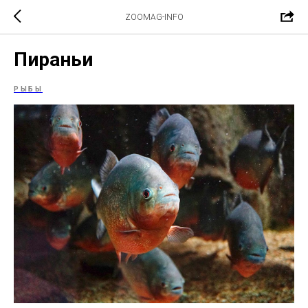
ZOOMAG-INFO
Пираньи
РЫБЫ