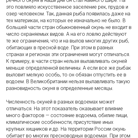
речного окуня в наши дни он стал намного шире. На
это повлияло искусственное заселение рек, прудов и
озер человеком. Так, данная рыба появилась даже на
тех материках, на которых ее изначально не было. В
большей части стран обыкновенный окунь не входит в
число охраняемых видов. А на его ловлю действуют
те же ограничения, что и на вылов многих других рыб,
обитающих в пресной воде. При этом в разных
странах и регионах эти ограничения могут отличаться.
К примеру, в части стран нельзя вылавливать окуней
меньше определенной величины. А если все же рыбак
выловит мелкую особь, то он обязан отпустить ее в
водоем. В Великобритании нельзя вылавливать такую
разновидность окуня в определенные месяцы.
Численность окуней в разных водоемах может
отличаться. На этот показатель оказывает влияние
много факторов — состояние водоема, обилие пищи,
климатические особенности, присутствие иных
крупных хищников и др. На территории России окунь
обитает во многих пресноводных водоемах. При этом