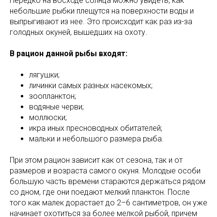
Нередко на восходе солнца можно увидеть, как
небольшие рыбки плещутся на поверхности воды и
выпрыгивают из нее. Это происходит как раз из-за
голодных окуней, вышедших на охоту.
В рацион данной рыбы входят:
лягушки;
личинки самых разных насекомых;
зоопланктон;
водяные черви;
моллюски;
икра иных пресноводных обитателей;
мальки и небольшого размера рыба.
При этом рацион зависит как от сезона, так и от
размеров и возраста самого окуня. Молодые особи
большую часть времени стараются держаться рядом
со дном, где они поедают мелкий планктон. После
того как малек дорастает до 2–6 сантиметров, он уже
начинает охотиться за более мелкой рыбой, причем