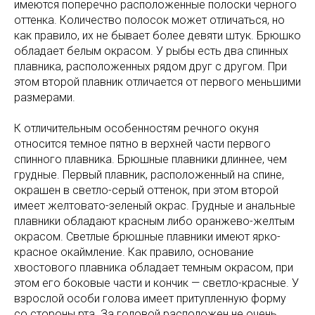
имеются поперечно расположенные полоски черного
оттенка. Количество полосок может отличаться, но
как правило, их не бывает более девяти штук. Брюшко
обладает белым окрасом. У рыбы есть два спинных
плавника, расположенных рядом друг с другом. При
этом второй плавник отличается от первого меньшими
размерами.
К отличительным особенностям речного окуня
относится темное пятно в верхней части первого
спинного плавника. Брюшные плавники длиннее, чем
грудные. Первый плавник, расположенный на спине,
окрашен в светло-серый оттенок, при этом второй
имеет желтовато-зеленый окрас. Грудные и анальные
плавники обладают красным либо оранжево-желтым
окрасом. Светлые брюшные плавники имеют ярко-
красное окаймление. Как правило, основание
хвостового плавника обладает темным окрасом, при
этом его боковые части и кончик — светло-красные. У
взрослой особи голова имеет притупленную форму
со стороны рта. За головой расположен не очень