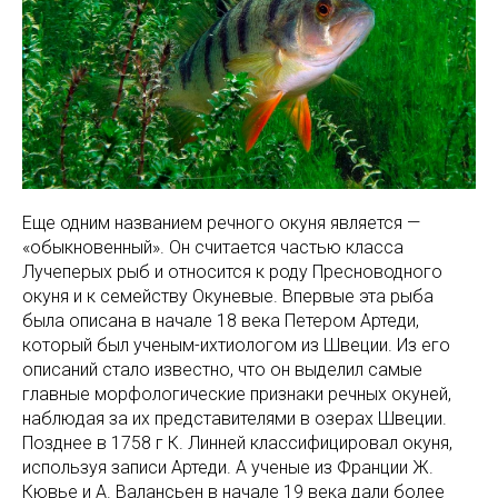
Еще одним названием речного окуня является —
«обыкновенный». Он считается частью класса
Лучеперых рыб и относится к роду Пресноводного
окуня и к семейству Окуневые. Впервые эта рыба
была описана в начале 18 века Петером Артеди,
который был ученым-ихтиологом из Швеции. Из его
описаний стало известно, что он выделил самые
главные морфологические признаки речных окуней,
наблюдая за их представителями в озерах Швеции.
Позднее в 1758 г К. Линней классифицировал окуня,
используя записи Артеди. А ученые из Франции Ж.
Кювье и А. Валансьен в начале 19 века дали более