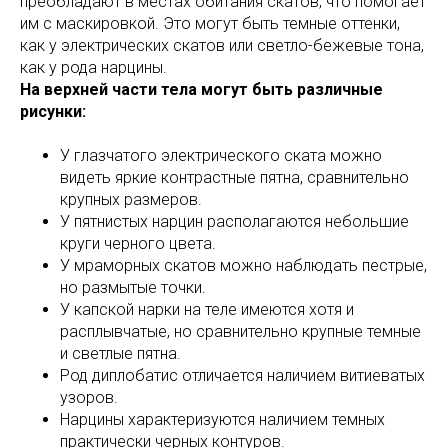
преобладают в местах обитания скатов, что помогает
им с маскировкой. Это могут быть темные оттенки,
как у электрических скатов или светло-бежевые тона,
как у рода нарцины.
На верхней части тела могут быть различные
рисунки:
У глазчатого электрического ската можно
видеть яркие контрастные пятна, сравнительно
крупных размеров.
У пятнистых нарцин располагаются небольшие
круги черного цвета.
У мраморных скатов можно наблюдать пестрые,
но размытые точки.
У капской нарки на теле имеются хотя и
расплывчатые, но сравнительно крупные темные
и светлые пятна.
Род диплобатис отличается наличием витиеватых
узоров.
Нарцины характеризуются наличием темных
практически черных контуров.