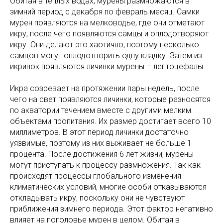
Обитая в теплых водах, мурены размножаются в
зимний период с декабря по февраль месяц. Самки
мурен появляются на мелководье, где они отметают
икру, после чего появляются самцы и оплодотворяют
икру. Они делают это хаотично, поэтому несколько
самцов могут оплодотворить одну кладку. Затем из
икринок появляются личинки мурены – лептоцефалы.
Икра созревает на протяжении пары недель, после
чего на свет появляются личинки, которые разносятся
по акватории течением вместе с другими мелким
объектами пропитания. Их размер достигает всего 10
миллиметров. В этот период личинки достаточно
уязвимые, поэтому из них выживает не больше 1
процента. После достижения 6 лет жизни, мурены
могут приступать к процессу размножения. Так как
происходят процессы глобального изменения
климатических условий, многие особи отказываются
откладывать икру, поскольку они не чувствуют
приближения зимнего периода. Этот фактор негативно
влияет на поголовье мурен в целом. Обитая в