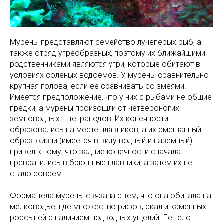
Мурены представляют семейство лучеперых рыб, а
также отряд угреобразных, поэтому их ближайшими
родственниками являются угри, которые обитают в
условиях соленых водоемов. У мурены сравнительно
крупная голова, если ее сравнивать со змеями.
Имеется предположение, что у них с рыбами не общие
предки, а мурены произошли от четвероногих
земноводных – тетраподов. Их конечности
образовались на месте плавников, а их смешанный
образ жизни (имеется в виду водный и наземный)
привел к тому, что задние конечности сначала
превратились в брюшные плавники, а затем их не
стало совсем.
Форма тела мурены связана с тем, что она обитала на
мелководье, где множество рифов, скал и каменных
россыпей с наличием подводных ущелий. Ее тело