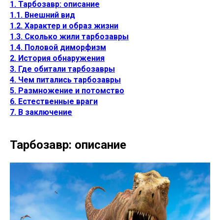
1. Тарбозавр: описание
1.1. Внешний вид
1.2. Характер и образ жизни
1.3. Сколько жили тарбозавры
1.4. Половой диморфизм
2. История обнаружения
3. Где обитали тарбозавры
4. Чем питались тарбозавры
5. Размножение и потомство
6. Естественные враги
7. В заключение
Тарбозавр: описание