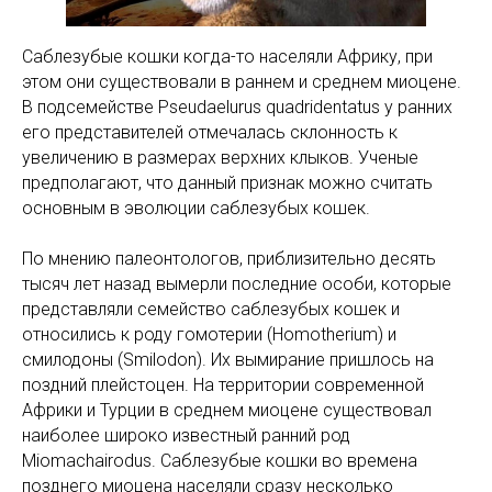
Саблезубые кошки когда-то населяли Африку, при
этом они существовали в раннем и среднем миоцене.
В подсемействе Pseudaelurus quadridentatus у ранних
его представителей отмечалась склонность к
увеличению в размерах верхних клыков. Ученые
предполагают, что данный признак можно считать
основным в эволюции саблезубых кошек.
По мнению палеонтологов, приблизительно десять
тысяч лет назад вымерли последние особи, которые
представляли семейство саблезубых кошек и
относились к роду гомотерии (Homotherium) и
смилодоны (Smilodon). Их вымирание пришлось на
поздний плейстоцен. На территории современной
Африки и Турции в среднем миоцене существовал
наиболее широко известный ранний род
Miomachairodus. Саблезубые кошки во времена
позднего миоцена населяли сразу несколько