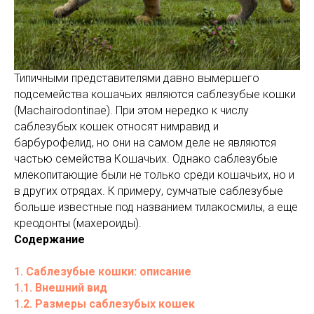
Типичными представителями давно вымершего
подсемейства кошачьих являются саблезубые кошки
(Machairodontinae). При этом нередко к числу
саблезубых кошек относят нимравид и
барбурофелид, но они на самом деле не являются
частью семейства Кошачьих. Однако саблезубые
млекопитающие были не только среди кошачьих, но и
в других отрядах. К примеру, сумчатые саблезубые
больше известные под названием тилакосмилы, а еще
креодонты (махероиды).
Содержание
1. Саблезубые кошки: описание
1.1. Внешний вид
1.2. Размеры саблезубых кошек