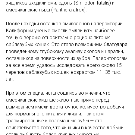
хищников входили смилодоны (Smilodon fatalis) и
американские львы (Panthera atrox).
После находки останков смилодонов на территории
Калифорнии ученые смогли выдвинуть наиболее
точную версию относительно рациона питания
саблезубых кошек. Это стало возможным благодаря
проведенному глубокому анализу сколов и царапин,
оставшихся на поверхности их зубов. Палеонтологам
за все время удалось исследовать всего около 15
черепов саблезубых кошек, возрастом 11–35 тыс.
лет.
При этом специалисты сошлись во мнении, что
американские хищные животные прямо перед
вымиранием имели достаточное количество добычи
для нормального питания и жизни. При этом
травмированные и поломанные зубы — это
свидетельство того, что хищники в качестве добычи
стали выбирать более крупных животных.