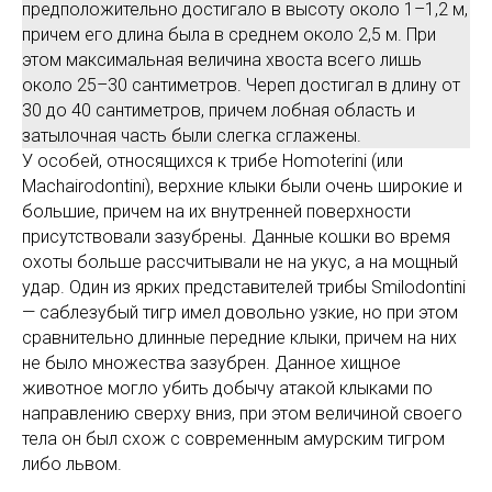
предположительно достигало в высоту около 1–1,2 м,
причем его длина была в среднем около 2,5 м. При
этом максимальная величина хвоста всего лишь
около 25–30 сантиметров. Череп достигал в длину от
30 до 40 сантиметров, причем лобная область и
затылочная часть были слегка сглажены.
У особей, относящихся к трибе Homoterini (или
Machairodontini), верхние клыки были очень широкие и
большие, причем на их внутренней поверхности
присутствовали зазубрены. Данные кошки во время
охоты больше рассчитывали не на укус, а на мощный
удар. Один из ярких представителей трибы Smilodontini
— саблезубый тигр имел довольно узкие, но при этом
сравнительно длинные передние клыки, причем на них
не было множества зазубрен. Данное хищное
животное могло убить добычу атакой клыками по
направлению сверху вниз, при этом величиной своего
тела он был схож с современным амурским тигром
либо львом.