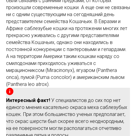
были связаны с ранними предками, от которых
произошли современные кошки. А еще они не связаны
ни с одним существующим на сегодняшний день
представителем семейства Кошачьих. В Евразии и
Африке саблезубые кошки на протяжении многих лет
прекрасно уживались с другими представителями
семейства Кошачьих, однако они находились в
постоянной конкуренции с пантеровыми и гепардами.
А на территории Америки таким кошкам наряду со
смилодонами приходилось уживаться с
мирацинониксом (Miracinonyx), ягуаром (Panthera
onca), пумой (Puma concolor) и американским львом
(Panthera leo atrox).
Интересный факт!
У специалистов до сих пор нет
единого мнения касательно окраса меха саблезубых
кошек. При этом большинство ученых предполагает,
что окрас шерсти был скорее всего неоднородным,
на ее поверхности могли располагаться отчетливо
различимые пятна и полосы.