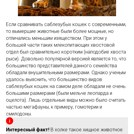
Если сравнивать саблезубых кошек с современными,
то вымершие животные были более мощные, но
отличались меньшим изяществом. При этом у
большей части таких млекопитающих хвостовой
отдел был сравнительно коротким (наподобие хвоста
рыси). Довольно популярной версией является то, что
большинство представителей данного семейства
обладали внушительными размерами. Однако ученым
удалось выяснить, что большинство видов
саблезубых кошек на самом деле обладали не очень
большими размерами (были мельче леопарда и
оцелота). Лишь отдельные виды можно было считать
частью мегафауны, к примеру, гомотерии и
смилодоны.
Интересный факт!
В холке такое хищное животное