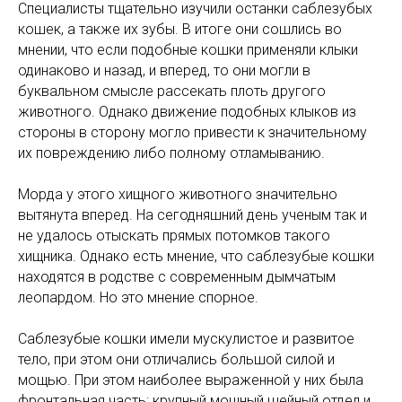
Специалисты тщательно изучили останки саблезубых
кошек, а также их зубы. В итоге они сошлись во
мнении, что если подобные кошки применяли клыки
одинаково и назад, и вперед, то они могли в
буквальном смысле рассекать плоть другого
животного. Однако движение подобных клыков из
стороны в сторону могло привести к значительному
их повреждению либо полному отламыванию.
Морда у этого хищного животного значительно
вытянута вперед. На сегодняшний день ученым так и
не удалось отыскать прямых потомков такого
хищника. Однако есть мнение, что саблезубые кошки
находятся в родстве с современным дымчатым
леопардом. Но это мнение спорное.
Саблезубые кошки имели мускулистое и развитое
тело, при этом они отличались большой силой и
мощью. При этом наиболее выраженной у них была
фронтальная часть: крупный мощный шейный отдел и