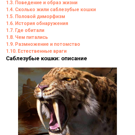
1.3. Поведение и образ жизни
1.4. Сколько жили саблезубые кошки
1.5. Половой диморфизм
1.6. История обнаружения
1.7. Где обитали
1.8. Чем питались
1.9. Размножение и потомство
1.10. Естественные враги
Саблезубые кошки: описание