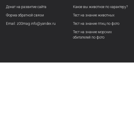
Донат на развитие сайта
Какое вы животное по характеру?
Форма обратной связи
Тест на знание животных
Email: z00mag.info@yandex.ru
Тест на знание птиц по фото
Тест на знание морских
обитателей по фото