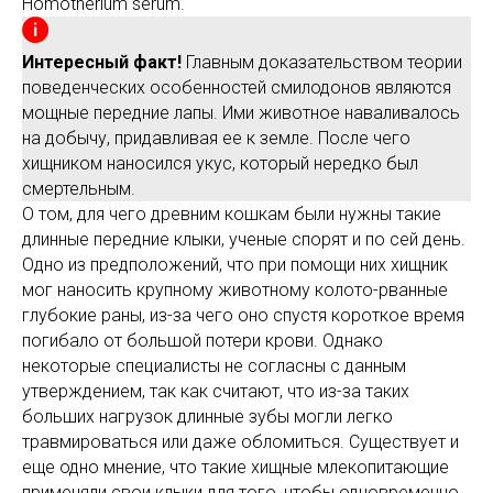
Homotherium serum.
Интересный факт!
Главным доказательством теории
поведенческих особенностей смилодонов являются
мощные передние лапы. Ими животное наваливалось
на добычу, придавливая ее к земле. После чего
хищником наносился укус, который нередко был
смертельным.
О том, для чего древним кошкам были нужны такие
длинные передние клыки, ученые спорят и по сей день.
Одно из предположений, что при помощи них хищник
мог наносить крупному животному колото-рванные
глубокие раны, из-за чего оно спустя короткое время
погибало от большой потери крови. Однако
некоторые специалисты не согласны с данным
утверждением, так как считают, что из-за таких
больших нагрузок длинные зубы могли легко
травмироваться или даже обломиться. Существует и
еще одно мнение, что такие хищные млекопитающие
применяли свои клыки для того, чтобы одновременно