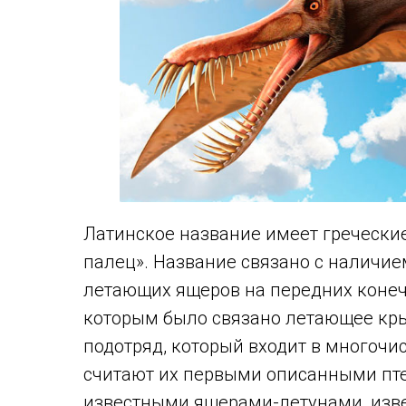
Латинское название имеет греческие
палец». Название связано с наличие
летающих ящеров на передних конечн
которым было связано летающее кры
подотряд, который входит в многочи
считают их первыми описанными пте
известными ящерами-летунами, изв