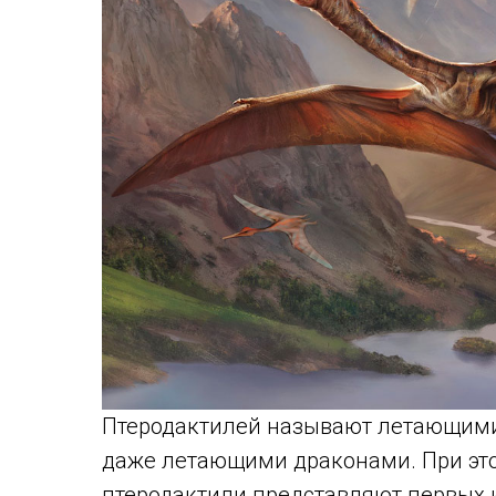
Птеродактилей называют летающим
даже летающими драконами. При это
птеродактили представляют первых 