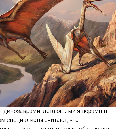
и динозаврами, летающими ящерами и
м специалисты считают, что
крылатых рептилий, некогда обитающих