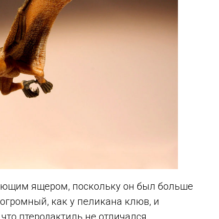
тающим ящером, поскольку он был больше
огромный, как у пеликана клюв, и
 что птеродактиль не отличался