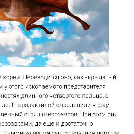
 корни. Переводится оно, как «крылатый
м у этого ископаемого представителя
остях длинного четвертого пальца, с
ло. Птеродактилей определили в род/
сленный отряд птерозавров. При этом они
розаврами, да еще и достаточно
естными за время существования истории