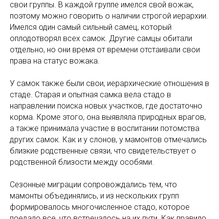
свои группы. В каждой группе имелся свой вожак,
поэтому можно говорить о наличии строгой иерархии.
Имелся один самый сильный самец, который
оплодотворял всех самок. Другие самцы обитали
отдельно, но они время от времени отстаивали свои
права на статус вожака.
У самок также были свои, иерархические отношения в
стаде. Старая и опытная самка вела стадо в
направлении поиска новых участков, где достаточно
корма. Кроме этого, она выявляла природных врагов,
а также принимала участие в воспитании потомства
других самок. Как и у слонов, у мамонтов отмечались
близкие родственные связи, что свидетельствует о
родственной близости между особями.
Сезонные миграции сопровождались тем, что
мамонты объединялись, и из нескольких групп
формировалось многочисленное стадо, которое
поедало все, что встречалось на их пути. Как правило,