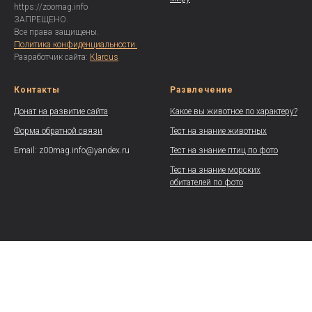
https://zoomag.info
ЗАПРЕЩЕНО.
Все права защищены.
Политика конфиденциальности.
Разработчик сайта:
Klarcus
Контакты
Развлечение
Донат на развитие сайта
Какое вы животное по характеру?
Форма обратной связи
Тест на знание животных
Email: z00mag.info@yandex.ru
Тест на знание птиц по фото
Тест на знание морских
обитателей по фото