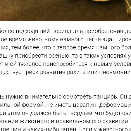
иболее подходящий период для приобретения 
лое время животному намного легче адаптиро
ия, тем более, что в теплое время намного б
ашку приобрести осенью, то в таких условиях 
т и ей тяжелее приспособиться к новым услови
уществует риск развития рахита или пневмонии
дь нужно внимательно осмотреть панцирь. Он
вильной формой, не иметь царапин, деформаци
и этом он должен быть твердым, что будет св
итании животного и правильном его развитии. 
трещин и каких-либо пятен. Если у животного 