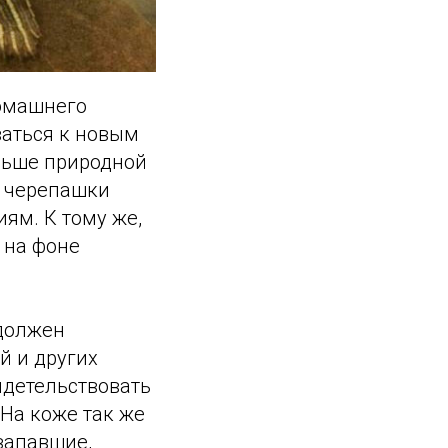
домашнего
ваться к новым
ольше природной
у черепашки
ям. К тому же,
 на фоне
 должен
й и других
идетельствовать
На коже так же
запавшие,