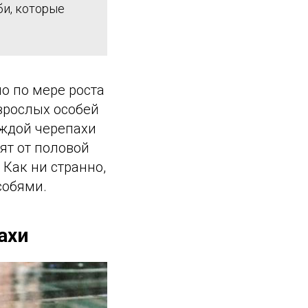
би, которые
о по мере роста
взрослых особей
аждой черепахи
ят от половой
 Как ни странно,
собями.
ахи