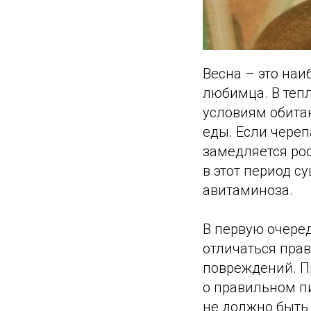
Весна – это на
любимца. В теп
условиям обитан
еды. Если череп
замедляется рос
в этот период с
авитаминоза.
В первую очере
отличаться пра
повреждений. Пр
о правильном п
не должно быть 