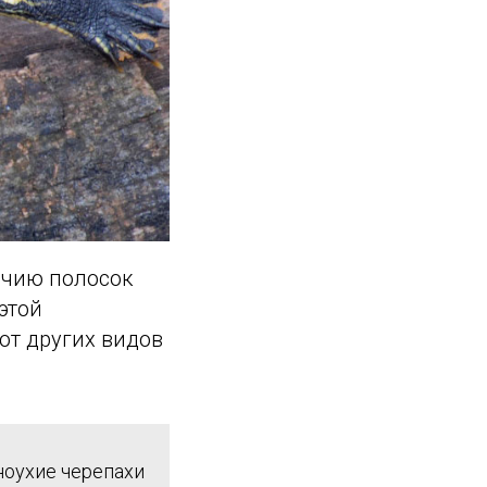
ичию полосок
этой
от других видов
ноухие черепахи