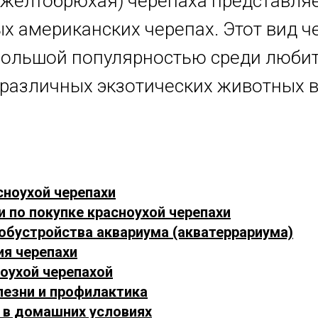
(желтобрюхая) черепаха представля
х американских черепах. Этот вид ч
большой популярностью среди люби
различных экзотических животных 
сноухой черепахи
и по покупке красноухой черепахи
 обустройства аквариума (акватеррариума)
ия черепахи
ноухой черепахой
лезни и профилактика
 в домашних условиях