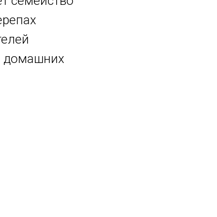
ет семейство
ерепах
телей
в домашних