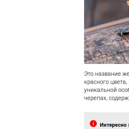
Это название ж
красного цвета,
уникальной особ
черепах, содер
Интересно 